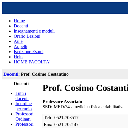
Home
Docenti
Insegnamenti e moduli
Orario Lezioni
Aule
Appelli
Iscrizione Esami
Help
HOME FACOLTA'
Docenti
: Prof. Cosimo Costantino
Docenti
Prof. Cosimo Costant
Tutti i
docenti
Professore Associato
In ordine
SSD:
MED/34 - medicina fisica e riabilitativa
per ruolo
Professori
Tel:
0521-703517
Ordinari
Professori
Fax:
0521-702147