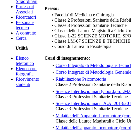
Straordinari
Professori
Presso:
Associati
• Facolta' di Medicina e Chirurgia
Ricercatori
• Classe 2 Professioni Sanitarie della Riabi
Personale
• Classe 3 Professioni Sanitarie Tecniche
tecnico
• Classe delle Lauree Magistrali a Ciclo U
A contratto
• Classe L-22 SCIENZE MOTORIE, S
Cerca
• Classe LM-67 SCIENZE E TECNIC
• Corso di Laurea in Fisioterapia
Utilità
Elenco
Corsi di insegnamento:
telefonico
•
Corso Integrato di Metodologia e Tecnic
Elenco con
•
Corso Integrato di Metodologia Generale
fotografia
Ricevimento
•
Riabilitazione Psicomotoria
studenti
Classe 2 Professioni Sanitarie della Riabi
•
Scienze Interdisciplinari (Coord.prof.M.
Classe 3 Professioni Sanitarie Tecniche
•
Scienze Interdisciplinari - A.A. 2013/20
Classe 3 Professioni Sanitarie Tecniche
•
Malattie dell' Apparato Locomotore (coor
Classe delle Lauree Magistrali a Ciclo U
•
Malattie dell' apparato locomotore (coord