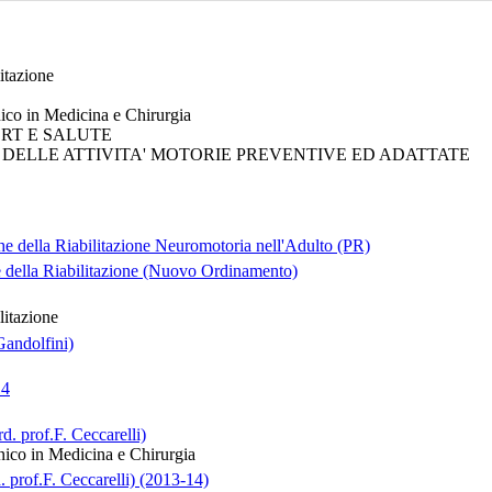
litazione
nico in Medicina e Chirurgia
PORT E SALUTE
HE DELLE ATTIVITA' MOTORIE PREVENTIVE ED ADATTATE
he della Riabilitazione Neuromotoria nell'Adulto (PR)
 della Riabilitazione (Nuovo Ordinamento)
litazione
Gandolfini)
14
d. prof.F. Ceccarelli)
nico in Medicina e Chirurgia
. prof.F. Ceccarelli) (2013-14)