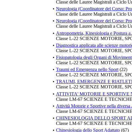
Classe delle Lauree Magistrali a Ciclo U
•
Neurologia (Coordinatore del Corso: Pr
Classe delle Lauree Magistrali a Ciclo U
•
Neurologia (Coordinatore del Corso: Pr
Classe delle Lauree Magistrali a Ciclo U
•
Antropometria, Kinesiologia e Postura a
Classe L-22 SCIENZE MOTORIE, S
•
Diagnostica applicata alle scienze motor
Classe L-22 SCIENZE MOTORIE, S
•
Fisiopatologia degli Organi di Movimento
Classe L-22 SCIENZE MOTORIE, S
•
Traumi ed Emergenza nello Sport
(22)
Classe L-22 SCIENZE MOTORIE, S
•
TRAUMI, EMERGENZE E RIATLE
Classe L-22 SCIENZE MOTORIE, S
•
ATTIVITA' MOTORIE E SPORTIVE 
Classe LM-67 SCIENZE E TECNIC
•
Attività Motorie e Sportive nella diversa 
Classe LM-67 SCIENZE E TECNIC
•
CHINESIOLOGIA DELLO SPORT 
Classe LM-67 SCIENZE E TECNIC
•
Chinesiologia dello Sport Adattato
(67)