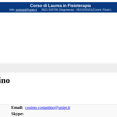
Corso di Laurea in Fisioterapia
Info:
segmed@unipr.it
0521 033700 (Segreteria) - 0521033151(Coord. Fisiot.)
ino
Email:
cosimo.costantino@unipr.it
Skype: