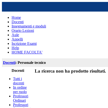
Home
Docenti
Insegnamenti e moduli
Orario Lezioni
Aule
Appelli
Iscrizione Esami
Help
HOME FACOLTA'
Docenti
: Personale tecnico
Docenti
La ricerca non ha prodotto risultati.
Tutti i
docenti
In ordine
per ruolo
Professori
Ordinari
Professori