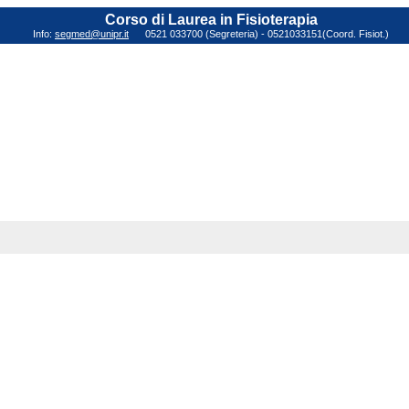
Corso di Laurea in Fisioterapia
Info:
segmed@unipr.it
0521 033700 (Segreteria) - 0521033151(Coord. Fisiot.)