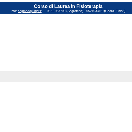
Corso di Laurea in Fisioterapia
Info:
segmed@unipr.it
0521 033700 (Segreteria) - 0521033151(Coord. Fisiot.)