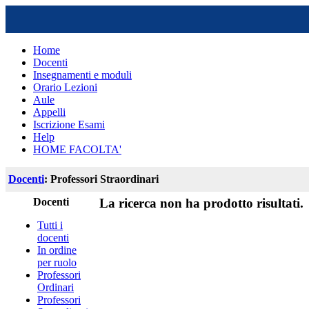
Home
Docenti
Insegnamenti e moduli
Orario Lezioni
Aule
Appelli
Iscrizione Esami
Help
HOME FACOLTA'
Docenti
: Professori Straordinari
Docenti
La ricerca non ha prodotto risultati.
Tutti i
docenti
In ordine
per ruolo
Professori
Ordinari
Professori