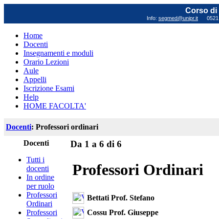
Corso di 
Info:
segmed@unipr.it
0521 0
Home
Docenti
Insegnamenti e moduli
Orario Lezioni
Aule
Appelli
Iscrizione Esami
Help
HOME FACOLTA'
Docenti
: Professori ordinari
Docenti
Da 1 a 6 di 6
Tutti i
Professori Ordinari
docenti
In ordine
per ruolo
Professori
Bettati Prof. Stefano
Ordinari
Cossu Prof. Giuseppe
Professori