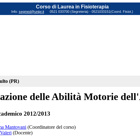
Corso di Laurea in Fisioterapia
Info:
segmed@unipr.it
0521 033700 (Segreteria) - 0521033151(Coord. Fisiot.)
dulto (PR)
azione delle Abilità Motorie del
cademico 2012/2013
ma Mantovani
(Coordinatore del corso)
Valeri
(Docente)