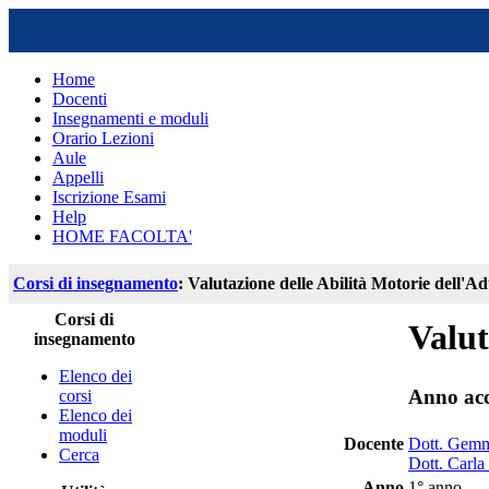
Home
Docenti
Insegnamenti e moduli
Orario Lezioni
Aule
Appelli
Iscrizione Esami
Help
HOME FACOLTA'
Corsi di insegnamento
: Valutazione delle Abilità Motorie dell'A
Corsi di
Valut
insegnamento
Elenco dei
Anno ac
corsi
Elenco dei
moduli
Docente
Dott. Gem
Cerca
Dott. Carla 
Anno
1° anno