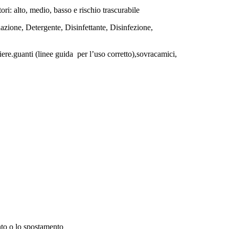
tori: alto, medio, basso e rischio trascurabile
nazione, Detergente, Disinfettante, Disinfezione,
iere.guanti (linee guida per l’uso corretto),sovracamici,
nto o lo spostamento