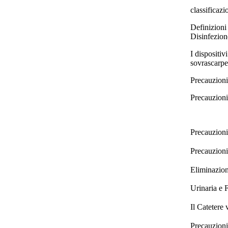
classificazi
Definizioni 
Disinfezione
I dispositiv
sovrascarpe
Precauzioni
Precauzioni
Precauzion
Precauzioni
Eliminazion
Urinaria e 
Il Catetere 
Precauzioni