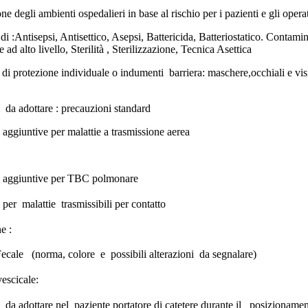
one degli ambienti ospedalieri in base al rischio per i pazienti e gli opera
di :Antisepsi, Antisettico, Asepsi, Battericida, Batteriostatico. Contami
 ad alto livello, Sterilità , Sterilizzazione, Tecnica Asettica
i di protezione individuale o indumenti barriera: maschere,occhiali e vis
 da adottare : precauzioni standard
 aggiuntive per malattie a trasmissione aerea
i aggiuntive per TBC polmonare
 per malattie trasmissibili per contatto
e :
Fecale (norma, colore e possibili alterazioni da segnalare)
vescicale:
 da adottare nel paziente portatore di catetere durante il posizioname