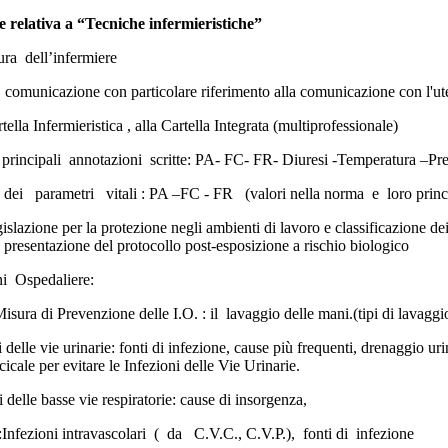
e relativa a “Tecniche infermieristiche”
ura dell’infermiere
 comunicazione con particolare riferimento alla comunicazione con l'uten
ella Infermieristica , alla Cartella Integrata (multiprofessionale)
, principali annotazioni scritte: PA- FC- FR- Diuresi -Temperatura –Pre
 dei parametri vitali : PA –FC - FR (valori nella norma e loro princip
islazione per la protezione negli ambienti di lavoro e classificazione d
: presentazione del protocollo post-esposizione a rischio biologico
i Ospedaliere:
isura di Prevenzione delle I.O. : il lavaggio delle mani.(tipi di lavaggi
 delle vie urinarie: fonti di infezione, cause più frequenti, drenaggio ur
cicale per evitare le Infezioni delle Vie Urinarie.
 delle basse vie respiratorie: cause di insorgenza,
:Infezioni intravascolari ( da C.V.C., C.V.P.), fonti di infezione