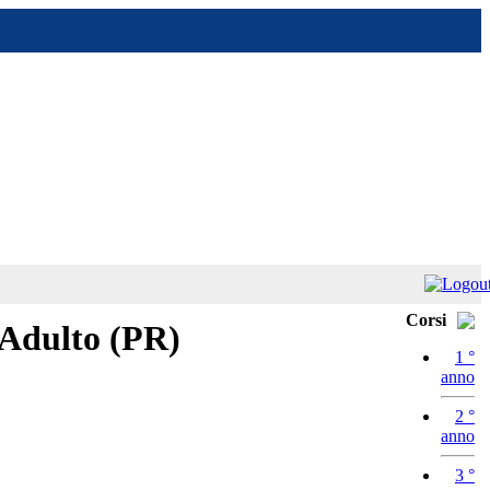
Corsi
l'Adulto (PR)
1 °
anno
2 °
anno
3 °