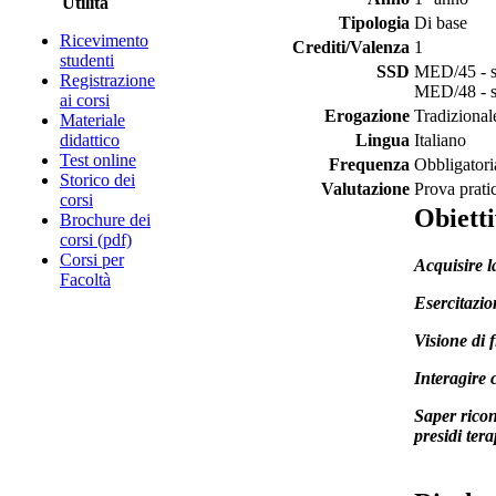
Utilità
Tipologia
Di base
Ricevimento
Crediti/Valenza
1
studenti
SSD
MED/45 - sc
Registrazione
MED/48 - sc
ai corsi
Erogazione
Tradizional
Materiale
didattico
Lingua
Italiano
Test online
Frequenza
Obbligatori
Storico dei
Valutazione
Prova prati
corsi
Obietti
Brochure dei
corsi (pdf)
Corsi per
Acquisire l
Facoltà
Esercitazio
Visione di f
Interagire 
Saper ricon
presidi tera