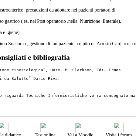
troenterico: precauzioni da adottare nei pazienti portatori di
o gastrico ( es. nel Post operatorio ,nella Nutrizione Enterale),
a e igiene)
o Soccorso , gestione di un paziente colpito da Arresto Cardiaco, corr
onsigliati e bibliografia
ione cinesiologica”, Hazel M. Clarkson, Edi- Ermes.
i da Salotto” Dario Riva.
o riguarda Tecniche Infermieristiche verrà consegnato ma
le didattico
Test online
Vai a Moodle
Visita i forum