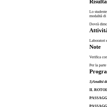
Risulta
Lo studente
modalità di 
Dovrà dimos
Attivit
Laboratori 
Note
Verifica co
Per la parte
Progr
1)Analisi d
IL ROTOLO 
PASSAGG
PASSAGG