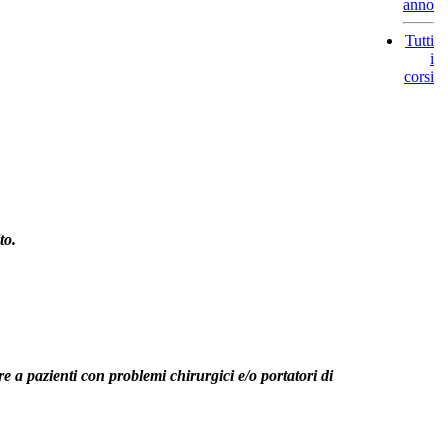
anno
Tutti
i
corsi
to.
re a pazienti con problemi chirurgici e/o portatori di