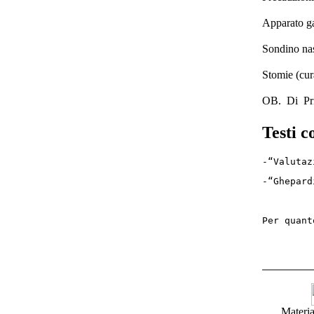
Apparato gas
Sondino nas
Stomie (cur
OB. Di Prim
Testi c
-“Valutaz
-“Ghepard
Per quant
Materia