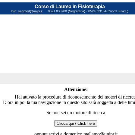
Corso di Laurea in Fisioterapia
Info:
segmed@unipr.it
0521 033700 (Segreteria) - 0521033151(Coord. Fisiot.)
Attenzione:
Hai attivato la procedura di riconoscimento dei motori di ricerca
D'ora in poi la tua navigazione in questo sito sarà soggetta a delle limi
Se non sei un motore di ricerca
oppure scrivi a domenico.mallamo@unipr.it