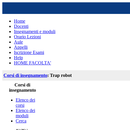
Home
Docenti
Insegnamenti e moduli
Orario Lezioni
Aule
Appelli
Iscrizione Esami
Help
HOME FACOLTA'
Corsi di insegnamento
: Trap robot
Corsi di
insegnamento
Elenco dei
corsi
Elenco dei
moduli
Cerca