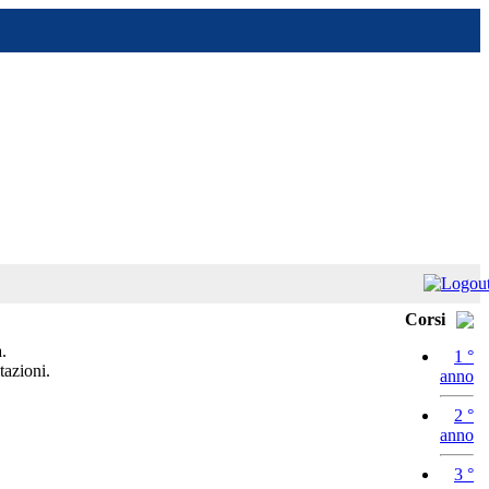
Corsi
.
1 °
tazioni.
anno
2 °
anno
3 °