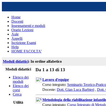
Home
Docenti
Insegnamenti e moduli
Orario Lezioni
Aule
Appelli
Iscrizione Esami
Help
HOME FACOLTA'
Moduli didattici
: In ordine alfabetico
Moduli didattici
Da 1 a 13 di 13
Elenco dei
Lavoro d'equipe
moduli
Corso integrato:
Seminario Teorico-Pratic
Elenco dei
Docente:
Dott. Gian Luca Barbieri
,
Dott.
corsi
Cerca
Metodologia della riabilitazione infantil
Utilità
Corso integrato:
Corso Integrato di Metodo