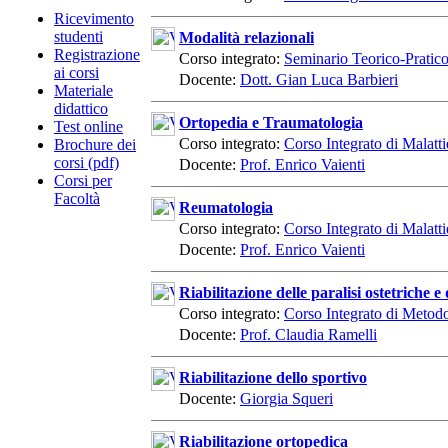
Ricevimento
studenti
Modalità relazionali
Registrazione
Corso integrato:
Seminario Teorico-Pratic
ai corsi
Docente:
Dott. Gian Luca Barbieri
Materiale
didattico
Ortopedia e Traumatologia
Test online
Corso integrato:
Corso Integrato di Malatt
Brochure dei
corsi (pdf)
Docente:
Prof. Enrico Vaienti
Corsi per
Facoltà
Reumatologia
Corso integrato:
Corso Integrato di Malatt
Docente:
Prof. Enrico Vaienti
Riabilitazione delle paralisi ostetriche 
Corso integrato:
Corso Integrato di Metodo
Docente:
Prof. Claudia Ramelli
Riabilitazione dello sportivo
Docente:
Giorgia Squeri
Riabilitazione ortopedica