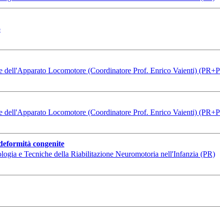
o
ie dell'Apparato Locomotore (Coordinatore Prof. Enrico Vaienti) (PR+
ie dell'Apparato Locomotore (Coordinatore Prof. Enrico Vaienti) (PR+
e deformità congenite
logia e Tecniche della Riabilitazione Neuromotoria nell'Infanzia (PR)