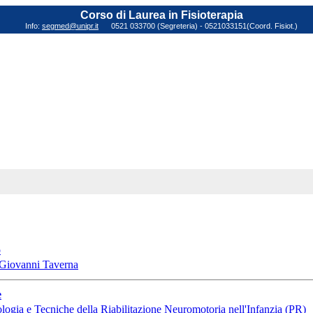
Corso di Laurea in Fisioterapia
Info:
segmed@unipr.it
0521 033700 (Segreteria) - 0521033151(Coord. Fisiot.)
o
 Giovanni Taverna
e
logia e Tecniche della Riabilitazione Neuromotoria nell'Infanzia (PR)