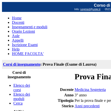
Corso di 
Info:
segmed@unipr.it
0521 0
Home
Docenti
Insegnamenti e moduli
Orario Lezioni
Aule
Appelli
Iscrizione Esami
Help
HOME FACOLTA'
Corsi di insegnamento
: Prova Finale (Esame di Laurea)
Corsi di
Prova Fina
insegnamento
Elenco dei
Docente
Medicina Segreteria
corsi
Elenco dei
Anno
3° anno
moduli
Tipologia
Per la prova finale e pe
Cerca
Storico
Anni precedenti