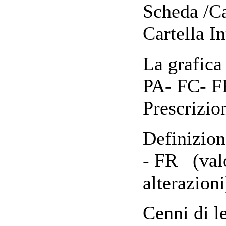
Scheda /Car
Cartella I
La grafica 
PA- FC- F
Prescrizio
Definizion
- FR (valo
alterazioni
Cenni di l