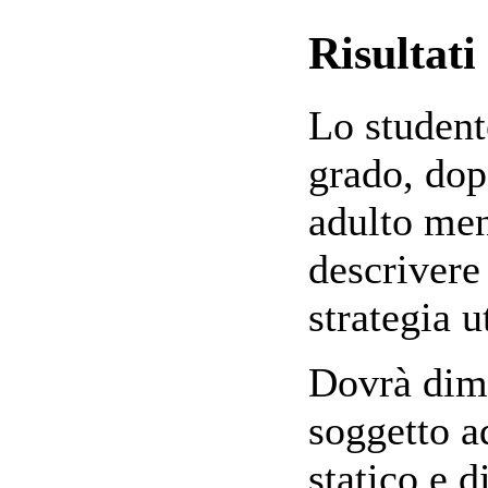
Risultat
Lo student
grado, dop
adulto men
descrivere
strategia u
Dovrà dimo
soggetto ad
statico e 