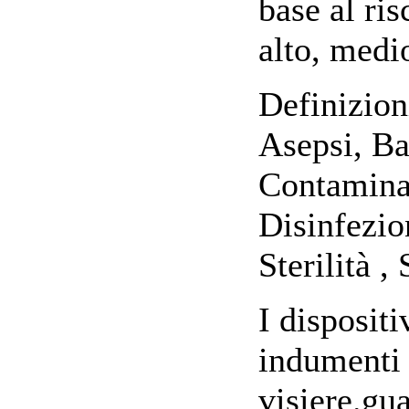
base al ris
alto, medio
Definizioni
Asepsi, Bat
Contaminaz
Disinfezion
Sterilità ,
I dispositi
indumenti 
visiere.gu