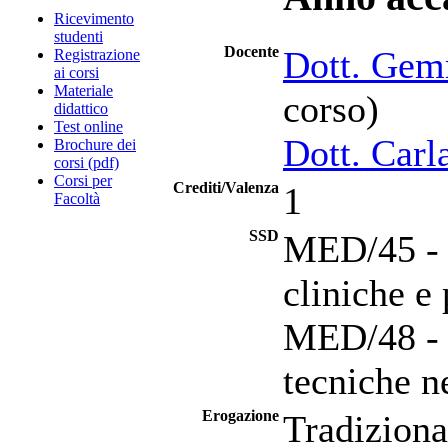
Ricevimento
studenti
Docente
Dott. Gem
Registrazione
ai corsi
Materiale
corso)
didattico
Test online
Dott. Carl
Brochure dei
corsi (pdf)
Corsi per
Crediti/Valenza
1
Facoltà
SSD
MED/45 - s
cliniche e 
MED/48 - s
tecniche ne
Erogazione
Tradiziona