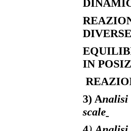
DINAMI
REAZION
DIVERS
EQUILIB
IN POS
REAZIO
3) A
nalisi
scale
4
)
Analisi