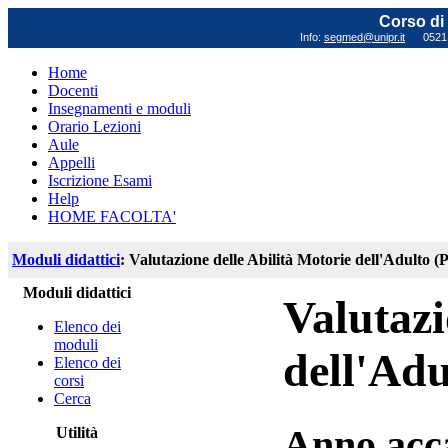
Corso di 
Info:
segmed@unipr.it
0521 0
Home
Docenti
Insegnamenti e moduli
Orario Lezioni
Aule
Appelli
Iscrizione Esami
Help
HOME FACOLTA'
Moduli didattici
: Valutazione delle Abilità Motorie dell'Adulto (
Moduli didattici
Valutazi
Elenco dei
moduli
dell'Adu
Elenco dei
corsi
Cerca
Anno acc
Utilità