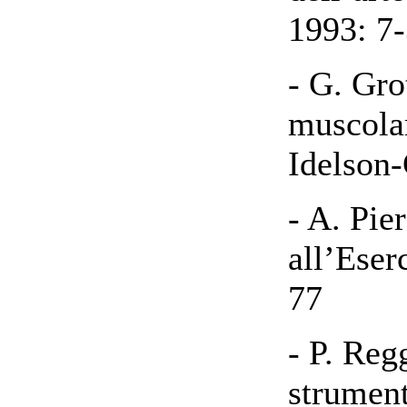
1993: 7
- G. Gro
muscolar
Idelson
- A. Pie
all’Eser
77
- P. Re
strument