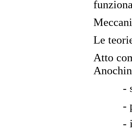
funziona
Meccani
Le teori
Atto co
Anochin
- sint
- pres
- ipote