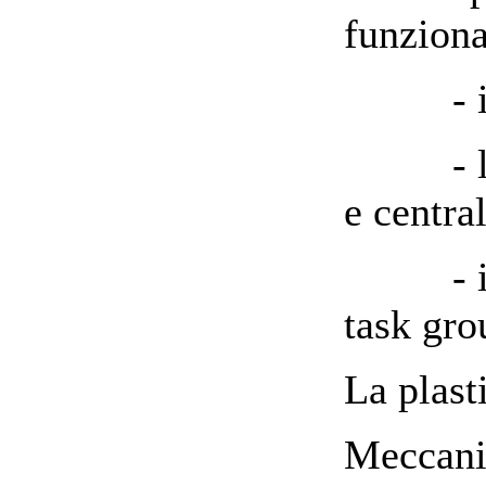
funziona
- i co
- la c
e centra
- ipote
task gro
La plasti
Meccanis