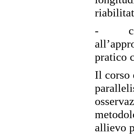
riabilit
- crear
all’appr
pratico 
Il corso
paralleli
osservaz
metodolo
allievo 