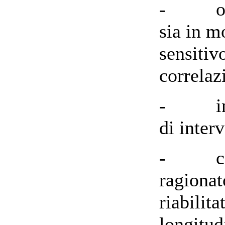
- osser
sia in m
sensitiv
correlaz
- indiv
di inter
- costr
ragionat
riabilita
longitud