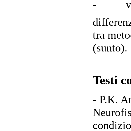
- verif
differe
tra meto
(sunto).
Testi c
- P.K. A
Neurofis
condizio