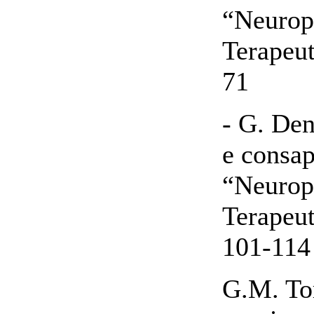
“Neurops
Terapeut
71
- G. Den
e consap
“Neurops
Terapeut
101-114
G.M. Tor