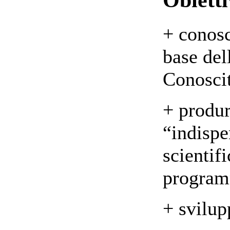
+ conosc
base del
Conosci
+ produr
“indispe
scientif
programm
+ svilup