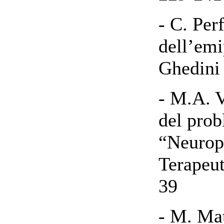
- C. Per
dell’emi
Ghedini
- M.A. V
del prob
“Neurops
Terapeut
39
- M. Mat