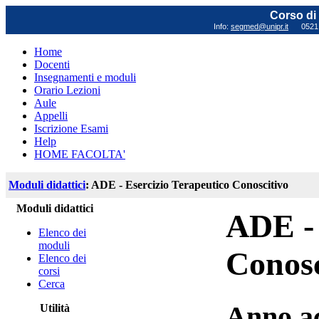
Corso di 
Info:
segmed@unipr.it
0521 0
Home
Docenti
Insegnamenti e moduli
Orario Lezioni
Aule
Appelli
Iscrizione Esami
Help
HOME FACOLTA'
Moduli didattici
: ADE - Esercizio Terapeutico Conoscitivo
Moduli didattici
ADE - 
Elenco dei
moduli
Conosc
Elenco dei
corsi
Cerca
Anno a
Utilità