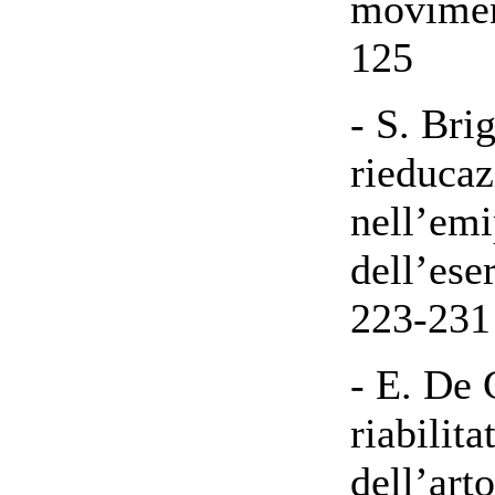
movimen
125
- S. Bri
rieduca
nell’emi
dell’ese
223-231
- E. De 
riabilit
dell’art