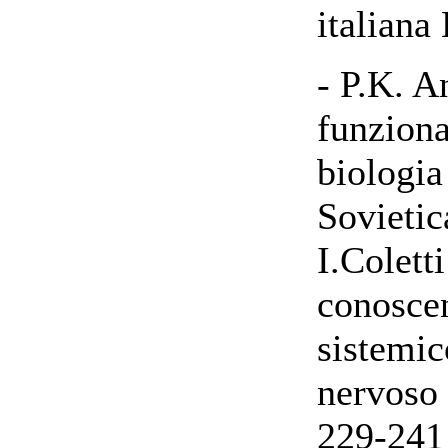
italiana
- P.K. A
funziona
biologia
Sovietic
I.Coletti
conoscen
sistemic
nervoso 
229-241