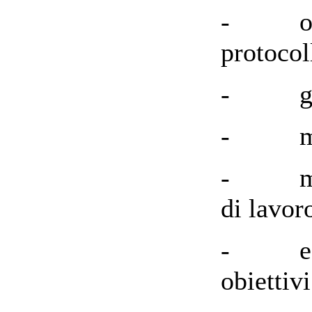
- osser
protocol
- gli e
- modif
- modif
di lavor
- eserc
obiettivi