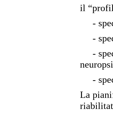
il “profi
- speci
- speci
- speci
neurops
- speci
La piani
riabilita