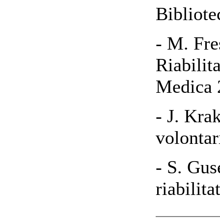
Bibliote
- M. Fre
Riabilit
Medica 
- J. Kra
volontar
- S. Guse
riabilit