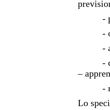
previsio
- prog
- og
- affer
- chius
– appre
- rifl
Lo speci