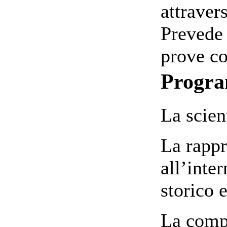
attravers
Prevede 
prove co
Progr
La scient
La rappr
all’inte
storico 
La comp