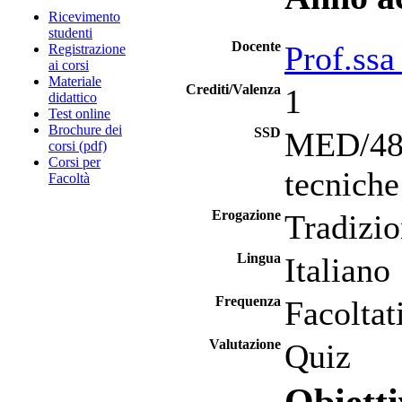
Ricevimento
studenti
Docente
Prof.ssa
Registrazione
ai corsi
Materiale
Crediti/Valenza
1
didattico
Test online
Brochure dei
SSD
MED/48 -
corsi (pdf)
Corsi per
tecniche
Facoltà
Erogazione
Tradizio
Lingua
Italiano
Frequenza
Facoltat
Valutazione
Quiz
Obietti