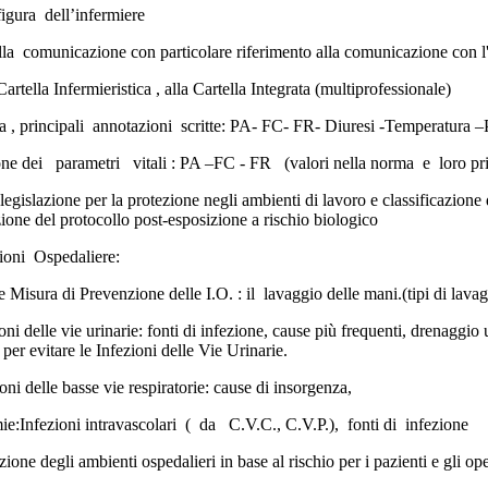
igura dell’infermiere
la comunicazione con particolare riferimento alla comunicazione con l'u
artella Infermieristica , alla Cartella Integrata (multiprofessionale)
a , principali annotazioni scritte: PA- FC- FR- Diuresi -Temperatura –P
ne dei parametri vitali : PA –FC - FR (valori nella norma e loro prin
legislazione per la protezione negli ambienti di lavoro e classificazione
ione del protocollo post-esposizione a rischio biologico
ioni Ospedaliere:
e Misura di Prevenzione delle I.O. : il lavaggio delle mani.(tipi di lava
oni delle vie urinarie: fonti di infezione, cause più frequenti, drenaggio
 per evitare le Infezioni delle Vie Urinarie.
oni delle basse vie respiratorie: cause di insorgenza,
ie:Infezioni intravascolari ( da C.V.C., C.V.P.), fonti di infezione
azione degli ambienti ospedalieri in base al rischio per i pazienti e gli op