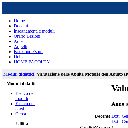
Home
Docenti
Insegnamenti e moduli
Orario Lezioni
Aule
Appelli
Iscrizione Esami
Help
HOME FACOLTA'
Moduli didattici
: Valutazione delle Abilità Motorie dell'Adulto (
Moduli didattici
Valu
Elenco dei
moduli
Anno a
Elenco dei
corsi
Cerca
Docente
Dott. G
Dott. Car
Utilità
Crediti/Valenza
1