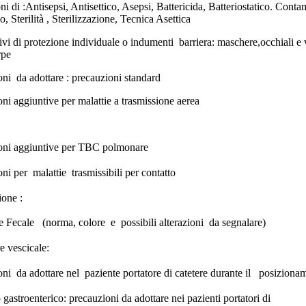
ni di :Antisepsi, Antisettico, Asepsi, Battericida, Batteriostatico. Cont
lo, Sterilità , Sterilizzazione, Tecnica Asettica
tivi di protezione individuale o indumenti barriera: maschere,occhiali e 
rpe
ni da adottare : precauzioni standard
ni aggiuntive per malattie a trasmissione aerea
oni aggiuntive per TBC polmonare
ni per malattie trasmissibili per contatto
ione :
e Fecale (norma, colore e possibili alterazioni da segnalare)
re vescicale:
ni da adottare nel paziente portatore di catetere durante il posiziona
gastroenterico: precauzioni da adottare nei pazienti portatori di