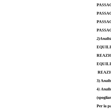
PASSA
PASSAG
PASSA
PASSAG
2)Analisi
EQUILI
REAZIO
EQUILI
REAZ
3) A
nali
4
)
Analis
(spogliar
Per la p