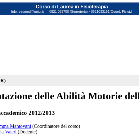
Corso di Laurea in Fisioterapia
Info:
segmed@unipr.it
0521 033700 (Segreteria) - 0521033151(Coord. Fisiot.)
PR)
tazione delle Abilità Motorie de
ccademico 2012/2013
emma Mantovani
(Coordinatore del corso)
la Valeri
(Docente)