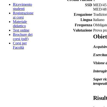
Ricevimento
SSD
MED/45 - 
studenti
MED/48 - 
Registrazione
Erogazione
Tradizio
ai corsi
Lingua
Italiano
Materiale
Frequenza
Obbligat
didattico
Test online
Valutazione
Prova pra
Brochure dei
Obiet
corsi (pdf)
Corsi per
Acquisire
Facoltà
Esercitaz
Visione d
Interagir
Saper ric
terapeuti
Risul