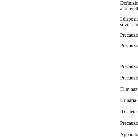
Definizio
alto livel
I disposi
sovrasca
Precauzio
Precauzio
Precauzi
Precauzio
Eliminaz
Urinaria 
Il Catete
Precauzio
Apparato 