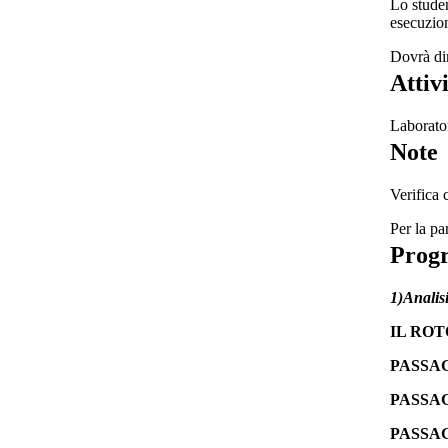
Lo studen
esecuzion
Dovrà dim
Attiv
Laborator
Note
Verifica 
Per la pa
Prog
1)Analis
IL ROTOL
PASSA
PASSA
PASSAG