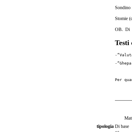
Sondino n
Stomie (c
OB. Di Pr
Testi 
-“Valut
-“Ghepa
Per qua
Mate
tipologia
Di base