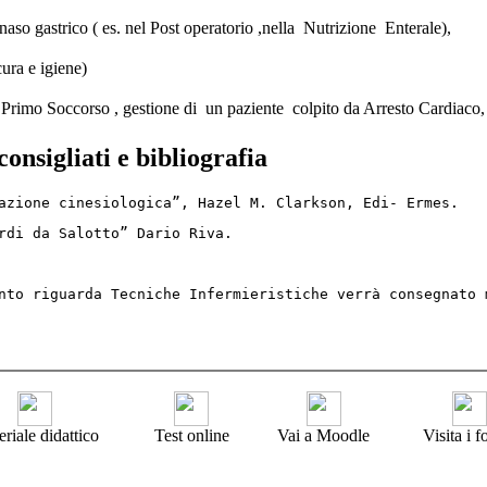
aso gastrico ( es. nel Post operatorio ,nella Nutrizione Enterale),
ura e igiene)
imo Soccorso , gestione di un paziente colpito da Arresto Cardiaco, c
consigliati e bibliografia
azione cinesiologica”, Hazel M. Clarkson, Edi- Ermes.
rdi da Salotto” Dario Riva.
nto riguarda Tecniche Infermieristiche verrà consegnato 
riale didattico
Test online
Vai a Moodle
Visita i 