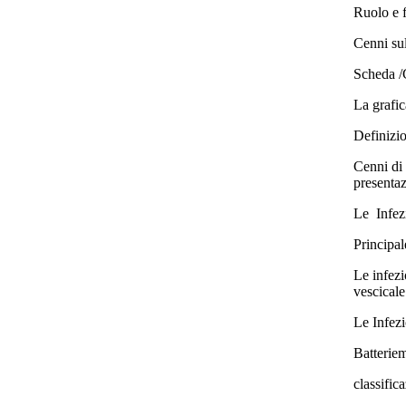
Ruolo e f
Cenni sul
Scheda /C
La grafic
Definizio
Cenni di 
presentaz
Le Infez
Principal
Le infezi
vescicale
Le Infezi
Batteriem
classific