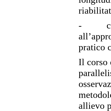
riabilit
- crear
all’appr
pratico 
Il corso
paralleli
osservaz
metodolo
allievo 