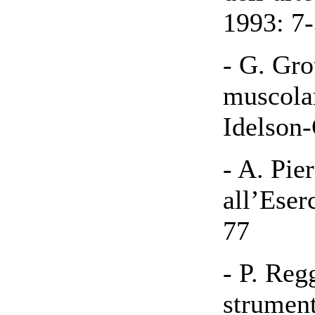
1993: 7
- G. Gro
muscolar
Idelson
- A. Pie
all’Eser
77
- P. Re
strument