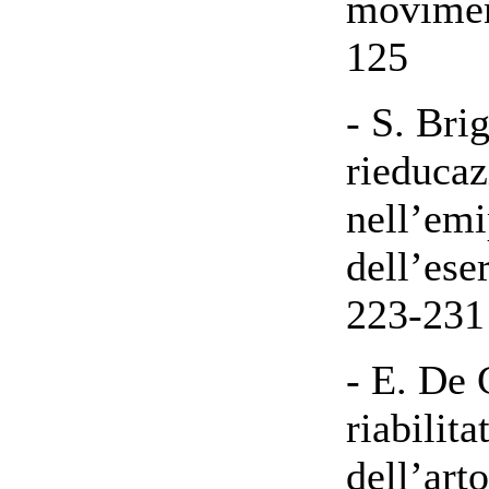
movimen
125
- S. Bri
rieduca
nell’emi
dell’ese
223-231
- E. De 
riabilit
dell’art