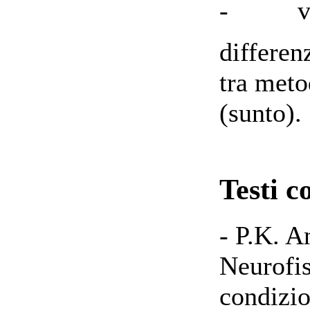
- verif
differe
tra meto
(sunto).
Testi c
- P.K. A
Neurofis
condizio