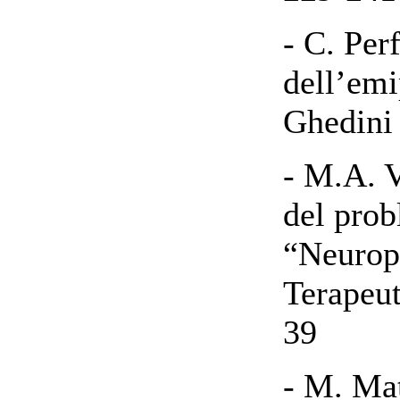
- C. Per
dell’emi
Ghedini
- M.A. V
del prob
“Neurops
Terapeut
39
- M. Mat