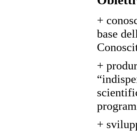
+ conosc
base del
Conosci
+ produr
“indispe
scientif
programm
+ svilup