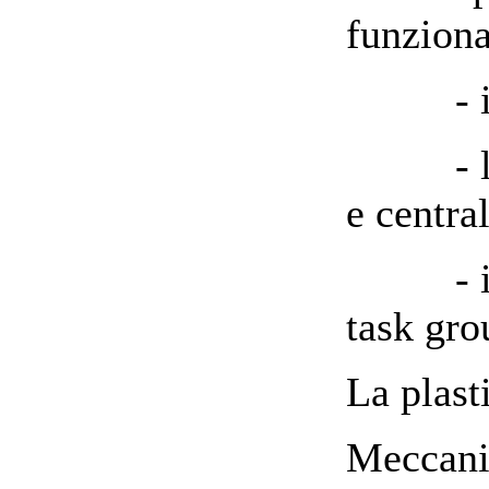
funziona
- i co
- la c
e centra
- ipote
task gro
La plasti
Meccanis