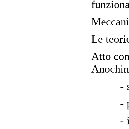
funziona
Meccani
Le teori
Atto co
Anochin
- sint
- pres
- ipote