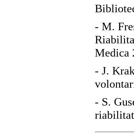
Bibliote
- M. Fre
Riabilit
Medica 
- J. Kra
volontar
- S. Guse
riabilit