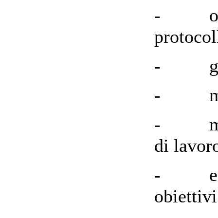
- osser
protocol
- gli e
- modif
- modif
di lavor
- eserc
obiettivi