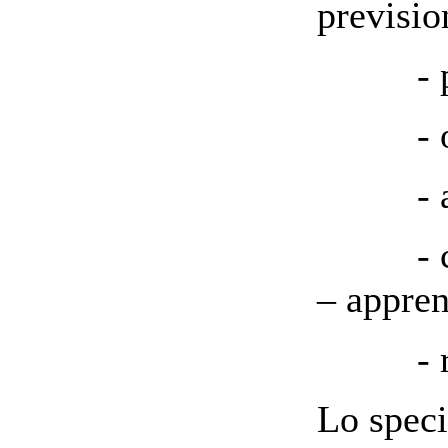
previsio
- prog
- og
- affer
- chius
– appre
- rifl
Lo speci