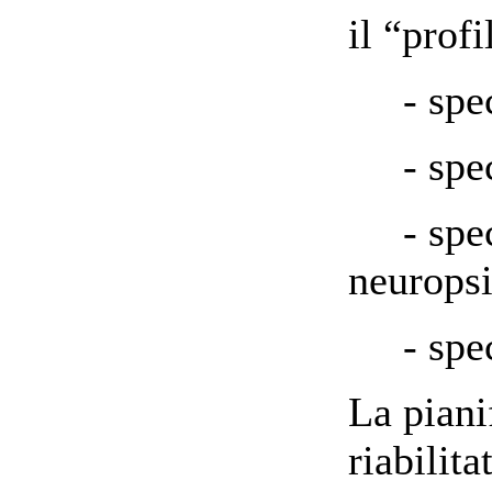
il “profi
- speci
- speci
- speci
neurops
- speci
La piani
riabilita