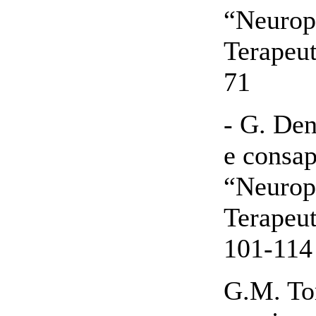
“Neurops
Terapeut
71
- G. Den
e consap
“Neurops
Terapeut
101-114
G.M. Tor