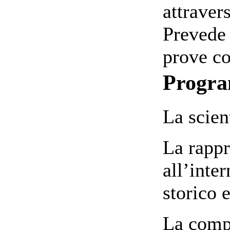
attravers
Prevede 
prove co
Progr
La scient
La rappr
all’inte
storico 
La comp