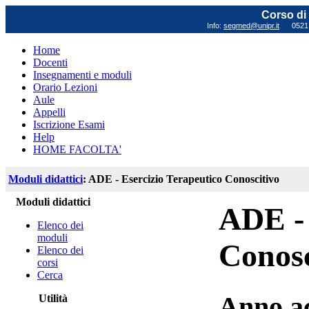
Corso di 
Info:
segmed@unipr.it
0521 0
Home
Docenti
Insegnamenti e moduli
Orario Lezioni
Aule
Appelli
Iscrizione Esami
Help
HOME FACOLTA'
Moduli didattici
: ADE - Esercizio Terapeutico Conoscitivo
Moduli didattici
ADE - 
Elenco dei
moduli
Conosc
Elenco dei
corsi
Cerca
Anno a
Utilità