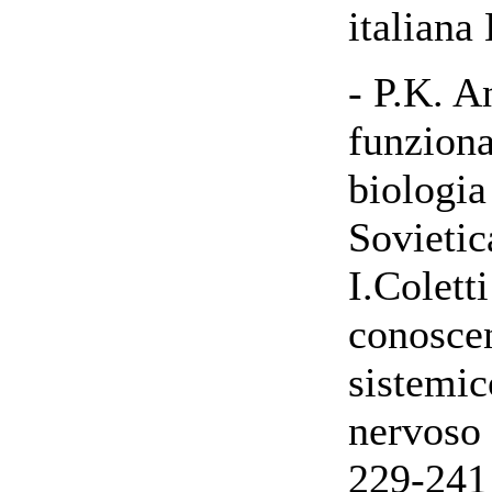
italiana
- P.K. A
funziona
biologia
Sovietic
I.Coletti
conoscen
sistemic
nervoso 
229-241