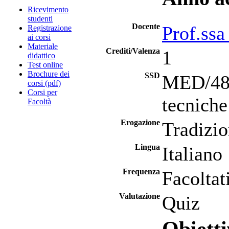
Ricevimento
studenti
Docente
Prof.ssa
Registrazione
ai corsi
Materiale
Crediti/Valenza
1
didattico
Test online
Brochure dei
SSD
MED/48 -
corsi (pdf)
Corsi per
tecniche
Facoltà
Erogazione
Tradizio
Lingua
Italiano
Frequenza
Facoltat
Valutazione
Quiz
Obietti