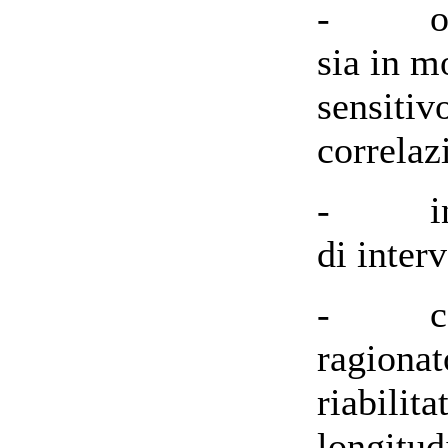
- osser
sia in m
sensitiv
correlaz
- indiv
di inter
- costr
ragionat
riabilita
longitud