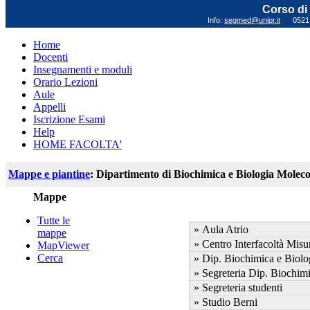
Corso di 
Info:
segmed@unipr.it
0521 0
Home
Docenti
Insegnamenti e moduli
Orario Lezioni
Aule
Appelli
Iscrizione Esami
Help
HOME FACOLTA'
Mappe e piantine
: Dipartimento di Biochimica e Biologia Moleco
Mappe
Tutte le
» Aula Atrio
mappe
» Centro Interfacoltà Mis
MapViewer
Cerca
» Dip. Biochimica e Biolo
» Segreteria Dip. Biochimi
» Segreteria studenti
» Studio Berni