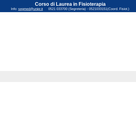
Corso di Laurea in Fisioterapia
Info:
segmed@unipr.it
0521 033700 (Segreteria) - 0521033151(Coord. Fisiot.)