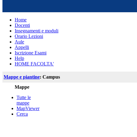
Home
Docenti
Insegnamenti e moduli
Orario Lezioni
Aule
Appelli
Iscrizione Esami
Help
HOME FACOLTA'
Mappe e piantine
: Campus
Mappe
Tutte le
mappe
MapViewer
Cerca