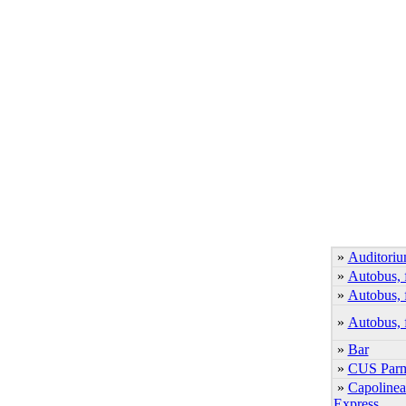
»
Auditori
»
Autobus, 
»
Autobus, 
»
Autobus, f
»
Bar
»
CUS Par
»
Capolinea
Express