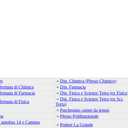
um
»
Dip. Chimica (Plesso Chimico)
fermata di Chimica
»
Dip. Farmacia
fermata di Farmacia
»
Dip. Fisica e Scienze Terra (ex Fisica
»
Dip. Fisica e Scienze Terra (ex Sci.
ermata di Fisica
Terra)
»
Parcheggio campi da tennis
ma
»
Plesso Polifunzionale
 autobus 14 e Campus
»
Podere La Grande