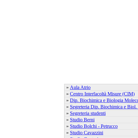
»
Aula Atrio
»
Centro Interfacoltà Misure (CIM)
»
Dip. Biochimica e Biologia Molec
»
Segreteria Dip. Biochimica e Biol.
»
Segreteria studenti
»
Studio Berni
»
Studio Bolchi - Petrucco
»
Studio Cavazzini