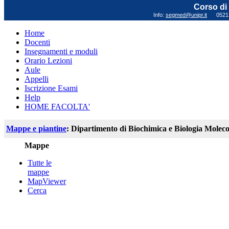
Corso di 
Info:
segmed@unipr.it
0521 0
Home
Docenti
Insegnamenti e moduli
Orario Lezioni
Aule
Appelli
Iscrizione Esami
Help
HOME FACOLTA'
Mappe e piantine
: Dipartimento di Biochimica e Biologia Moleco
Mappe
Tutte le
mappe
MapViewer
Cerca