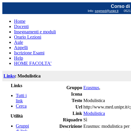
Corso di 
Info:
segmed@unipr.it
0521 0
Home
Docenti
Insegnamenti e moduli
Orario Lezioni
Aule
Appelli
Iscrizione Esami
Help
HOME FACOLTA'
Links
: Modulistica
Links
Gruppo
Erasmus
,
Icona
Tutti i
Testo
Modulistica
link
Cerca
Url
http://www.med.unipr.it
Link
Modulistica
Utilità
Riquadro
Sì
Gruppi
Descrizione
Erasmus: modulistica per