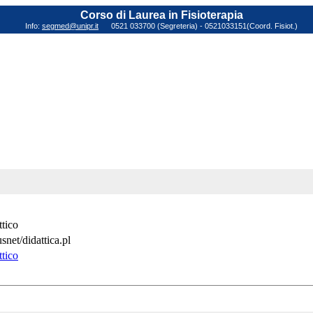
Corso di Laurea in Fisioterapia
Info:
segmed@unipr.it
0521 033700 (Segreteria) - 0521033151(Coord. Fisiot.)
ttico
snet/didattica.pl
ttico