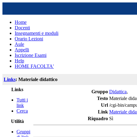
Home
Docenti
Insegnamenti e moduli
Orario Lezioni
Aule
Appelli
Iscrizione Esami
Help
HOME FACOLTA'
Links
: Materiale didattico
Links
Gruppo
Didattica
,
Testo
Materiale dida
Tutti i
Url
/cgi-bin/campu
link
Cerca
Link
Materiale dida
Riquadro
Sì
Utilità
Gruppi