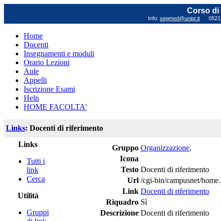
Corso di 
Info:
segmed@unipr.it
0521 0
Home
Docenti
Insegnamenti e moduli
Orario Lezioni
Aule
Appelli
Iscrizione Esami
Help
HOME FACOLTA'
Links
: Docenti di riferimento
Links
Gruppo
Organizzazione
,
Icona
Tutti i
Testo
Docenti di riferimento
link
Cerca
Url
/cgi-bin/campusnet/home.
Link
Docenti di riferimento
Utilità
Riquadro
Sì
Gruppi
Descrizione
Docenti di riferimento