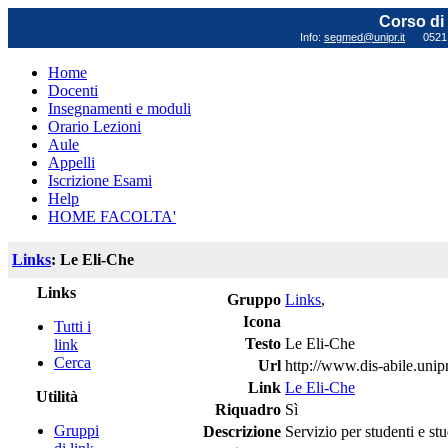
Corso di 
Info:
segmed@unipr.it
0521 0
Home
Docenti
Insegnamenti e moduli
Orario Lezioni
Aule
Appelli
Iscrizione Esami
Help
HOME FACOLTA'
Links
: Le Eli-Che
Links
Gruppo
Links
,
Icona
Tutti i
Testo
Le Eli-Che
link
Cerca
Url
http://www.dis-abile.unipr
Link
Le Eli-Che
Utilità
Riquadro
Sì
Gruppi
Descrizione
Servizio per studenti e st