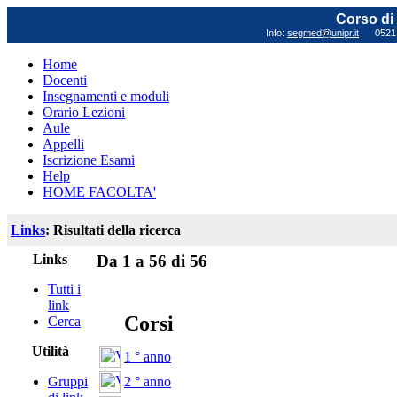
Corso di 
Info:
segmed@unipr.it
0521 0
Home
Docenti
Insegnamenti e moduli
Orario Lezioni
Aule
Appelli
Iscrizione Esami
Help
HOME FACOLTA'
Links
: Risultati della ricerca
Links
Da 1 a 56 di 56
Tutti i
link
Corsi
Cerca
Utilità
1 ° anno
2 ° anno
Gruppi