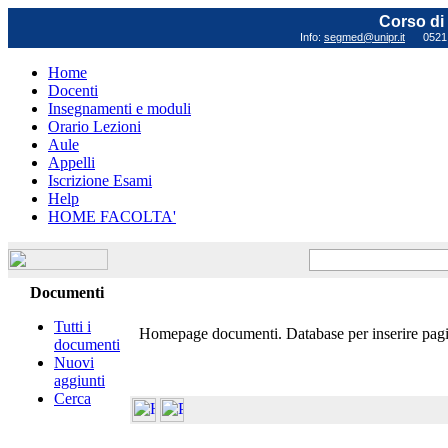
Corso di 
Info:
segmed@unipr.it
0521 0
Home
Docenti
Insegnamenti e moduli
Orario Lezioni
Aule
Appelli
Iscrizione Esami
Help
HOME FACOLTA'
Documenti
Tutti i
Homepage documenti. Database per inserire pagin
documenti
Nuovi
aggiunti
Cerca