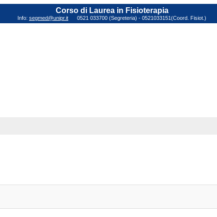
Corso di Laurea in Fisioterapia
Info:
segmed@unipr.it
0521 033700 (Segreteria) - 0521033151(Coord. Fisiot.)