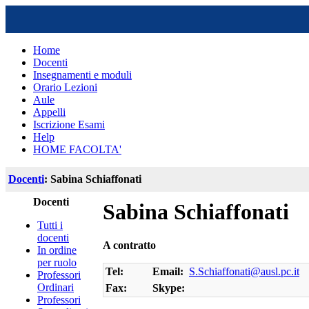
Home
Docenti
Insegnamenti e moduli
Orario Lezioni
Aule
Appelli
Iscrizione Esami
Help
HOME FACOLTA'
Docenti
: Sabina Schiaffonati
Docenti
Sabina Schiaffonati
Tutti i
docenti
A contratto
In ordine
per ruolo
Tel:
Email:
S.Schiaffonati@ausl.pc.it
Professori
Ordinari
Fax:
Skype:
Professori