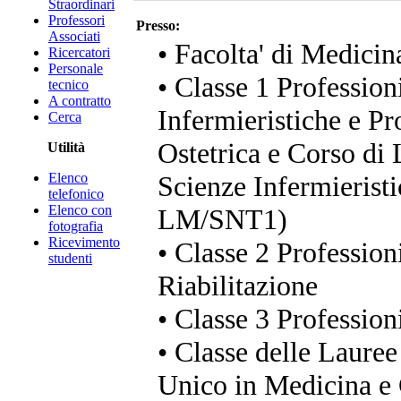
Straordinari
Professori
Presso:
Associati
• Facolta' di Medicin
Ricercatori
Personale
• Classe 1 Profession
tecnico
A contratto
Infermieristiche e Pr
Cerca
Ostetrica e Corso di 
Utilità
Elenco
Scienze Infermieristi
telefonico
Elenco con
LM/SNT1)
fotografia
Ricevimento
• Classe 2 Professioni
studenti
Riabilitazione
• Classe 3 Profession
• Classe delle Lauree
Unico in Medicina e 