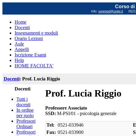
Corso di 
Info:
segmed@unipr.it
0521 0
Home
Docenti
Insegnamenti e moduli
Orario Lezioni
Aule
Appelli
Iscrizione Esami
Help
HOME FACOLTA'
Docenti
: Prof. Lucia Riggio
Docenti
Prof. Lucia Riggio
Tutti i
docenti
Professore Associato
In ordine
SSD:
M-PSI/01 - psicologia generale
per ruolo
Professori
Tel:
0521-033946
E
Ordinari
Professori
Fax:
0521-033900
S