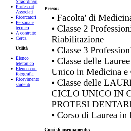
Straordinari
Professori
Presso:
Associati
• Facolta' di Medicin
Ricercatori
Personale
• Classe 2 Professioni
tecnico
A contratto
Riabilitazione
Cerca
• Classe 3 Profession
Utilità
Elenco
• Classe delle Lauree
telefonico
Elenco con
Unico in Medicina e 
fotografia
Ricevimento
• Classe delle LA
studenti
CICLO UNICO IN 
PROTESI DENTAR
• Corso di Laurea in 
Corsi di insegnamento: