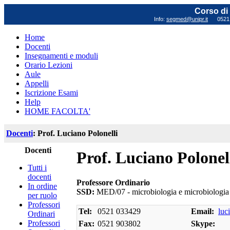
Corso di 
Info:
segmed@unipr.it
0521 0
Home
Docenti
Insegnamenti e moduli
Orario Lezioni
Aule
Appelli
Iscrizione Esami
Help
HOME FACOLTA'
Docenti
: Prof. Luciano Polonelli
Docenti
Prof. Luciano Polonel
Tutti i
docenti
Professore Ordinario
In ordine
SSD:
MED/07 - microbiologia e microbiologia 
per ruolo
Professori
Tel:
0521 033429
Email:
luc
Ordinari
Professori
Fax:
0521 903802
Skype: