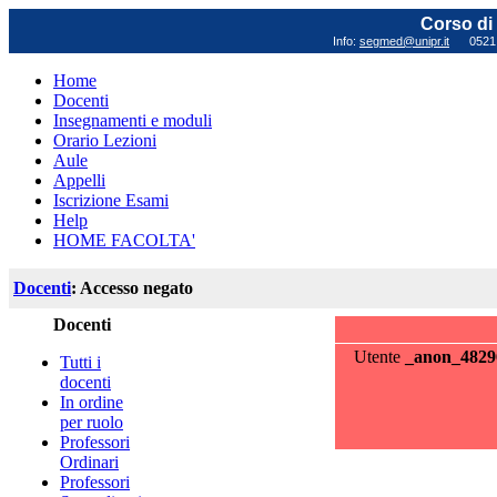
Corso di 
Info:
segmed@unipr.it
0521 0
Home
Docenti
Insegnamenti e moduli
Orario Lezioni
Aule
Appelli
Iscrizione Esami
Help
HOME FACOLTA'
Docenti
: Accesso negato
Docenti
Utente
_anon_4829
Tutti i
docenti
In ordine
per ruolo
Professori
Ordinari
Professori