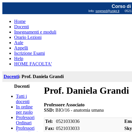
Corso di 
Info:
segmed@unipr.it
0521 0
Home
Docenti
Insegnamenti e moduli
Orario Lezioni
Aule
Appelli
Iscrizione Esami
Help
HOME FACOLTA'
Docenti
: Prof. Daniela Grandi
Docenti
Prof. Daniela Grandi
Tutti i
docenti
Professore Associato
In ordine
SSD:
BIO/16 - anatomia umana
per ruolo
Professori
Tel:
0521033036
Ema
Ordinari
Professori
Fax:
0521033033
Sky