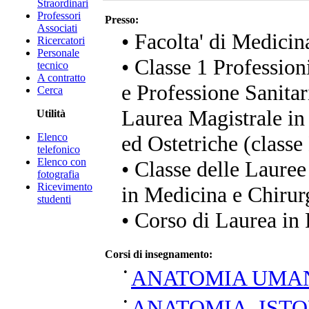
Straordinari
Professori
Presso:
Associati
• Facolta' di Medicin
Ricercatori
Personale
• Classe 1 Profession
tecnico
A contratto
e Professione Sanitar
Cerca
Laurea Magistrale in
Utilità
Elenco
ed Ostetriche (clas
telefonico
Elenco con
• Classe delle Lauree
fotografia
Ricevimento
in Medicina e Chirur
studenti
• Corso di Laurea in 
Corsi di insegnamento:
•
ANATOMIA UMA
•
ANATOMIA, ISTO