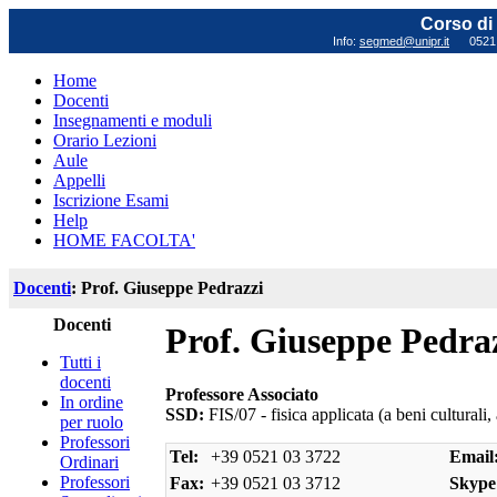
Corso di 
Info:
segmed@unipr.it
0521 0
Home
Docenti
Insegnamenti e moduli
Orario Lezioni
Aule
Appelli
Iscrizione Esami
Help
HOME FACOLTA'
Docenti
: Prof. Giuseppe Pedrazzi
Docenti
Prof. Giuseppe Pedra
Tutti i
docenti
Professore Associato
In ordine
SSD:
FIS/07 - fisica applicata (a beni culturali
per ruolo
Professori
Tel:
+39 0521 03 3722
Email
Ordinari
Professori
Fax:
+39 0521 03 3712
Skype