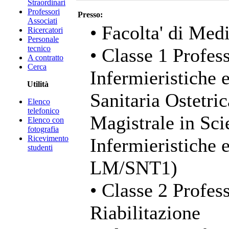
Straordinari
Professori
Presso:
Associati
• Facolta' di Med
Ricercatori
Personale
tecnico
• Classe 1 Profess
A contratto
Cerca
Infermieristiche 
Utilità
Sanitaria Ostetri
Elenco
telefonico
Magistrale in Sci
Elenco con
fotografia
Ricevimento
Infermieristiche 
studenti
LM/SNT1)
• Classe 2 Profess
Riabilitazione