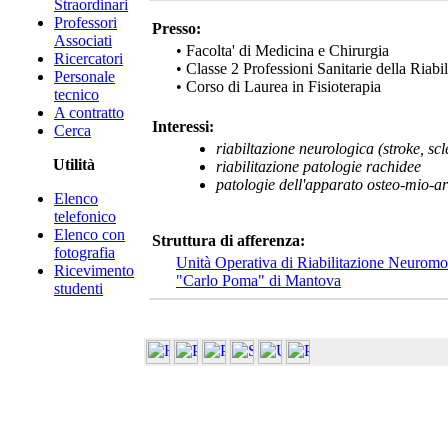
Straordinari
Professori
Presso:
Associati
• Facolta' di Medicina e Chirurgia
Ricercatori
• Classe 2 Professioni Sanitarie della Riabi
Personale
• Corso di Laurea in Fisioterapia
tecnico
A contratto
Interessi:
Cerca
riabiltazione neurologica (stroke, scl
Utilità
riabilitazione patologie rachidee
patologie dell'apparato osteo-mio-art
Elenco
telefonico
Elenco con
Struttura di afferenza:
fotografia
Unità Operativa di Riabilitazione Neurom
Ricevimento
"Carlo Poma" di Mantova
studenti