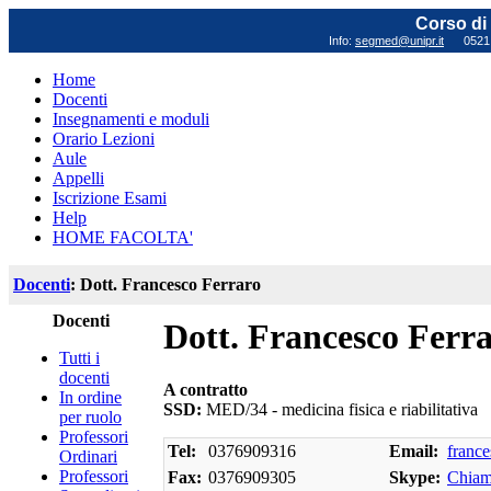
Corso di 
Info:
segmed@unipr.it
0521 0
Home
Docenti
Insegnamenti e moduli
Orario Lezioni
Aule
Appelli
Iscrizione Esami
Help
HOME FACOLTA'
Docenti
: Dott. Francesco Ferraro
Docenti
Dott. Francesco Ferr
Tutti i
docenti
A contratto
In ordine
SSD:
MED/34 - medicina fisica e riabilitativa
per ruolo
Professori
Tel:
0376909316
Email:
franc
Ordinari
Professori
Fax:
0376909305
Skype:
Chiam