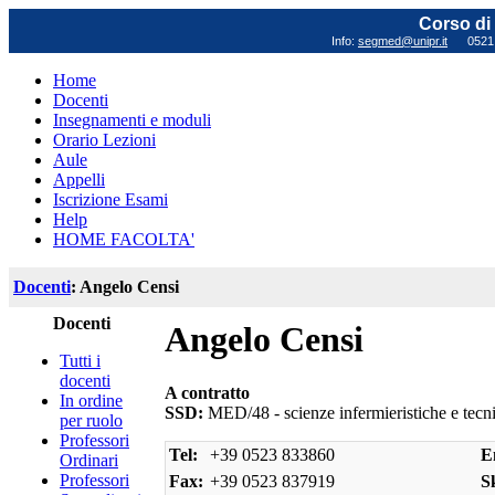
Corso di 
Info:
segmed@unipr.it
0521 0
Home
Docenti
Insegnamenti e moduli
Orario Lezioni
Aule
Appelli
Iscrizione Esami
Help
HOME FACOLTA'
Docenti
: Angelo Censi
Docenti
Angelo Censi
Tutti i
docenti
A contratto
In ordine
SSD:
MED/48 - scienze infermieristiche e tecni
per ruolo
Professori
Tel:
+39 0523 833860
E
Ordinari
Professori
Fax:
+39 0523 837919
S