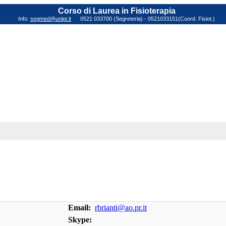
Corso di Laurea in Fisioterapia
Info:
segmed@unipr.it
0521 033700 (Segreteria) - 0521033151(Coord. Fisiot.)
Email:
rbrianti@ao.pr.it
Skype: