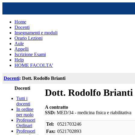
Home
Docenti
Insegnamenti e moduli
Orario Lezioni
Aule
Appelli
Iscrizione Esami
Help
HOME FACOLTA'
Docenti
: Dott. Rodolfo Brianti
Docenti
Dott. Rodolfo Brianti
Tutti i
docenti
A contratto
In ordine
SSD:
MED/34 - medicina fisica e riabilitativa
per ruolo
Professori
Tel:
0521703246
Ordinari
Professori
Fax:
0521702893