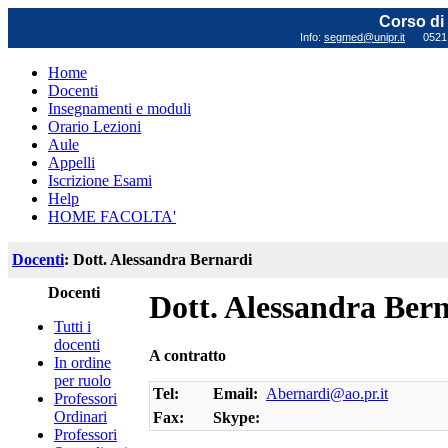
Corso di 
Info:
segmed@unipr.it
0521 0
Home
Docenti
Insegnamenti e moduli
Orario Lezioni
Aule
Appelli
Iscrizione Esami
Help
HOME FACOLTA'
Docenti
: Dott. Alessandra Bernardi
Docenti
Dott. Alessandra Ber
Tutti i
docenti
A contratto
In ordine
per ruolo
Tel:
Email:
Abernardi@ao.pr.it
Professori
Ordinari
Fax:
Skype:
Professori