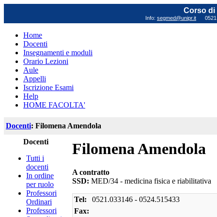
Corso di 
Info:
segmed@unipr.it
0521 0
Home
Docenti
Insegnamenti e moduli
Orario Lezioni
Aule
Appelli
Iscrizione Esami
Help
HOME FACOLTA'
Docenti
: Filomena Amendola
Docenti
Filomena Amendola
Tutti i
docenti
A contratto
In ordine
SSD:
MED/34 - medicina fisica e riabilitativa
per ruolo
Professori
Tel:
0521.033146 - 0524.515433
Ordinari
Professori
Fax: