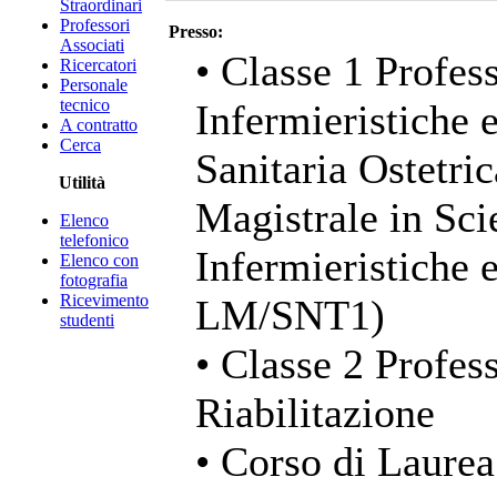
Straordinari
Professori
Presso:
Associati
• Classe 1 Profess
Ricercatori
Personale
tecnico
Infermieristiche 
A contratto
Cerca
Sanitaria Ostetri
Utilità
Magistrale in Sci
Elenco
telefonico
Infermieristiche 
Elenco con
fotografia
Ricevimento
LM/SNT1)
studenti
• Classe 2 Profess
Riabilitazione
• Corso di Laurea