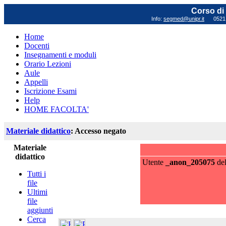
Corso di 
Info:
segmed@unipr.it
0521 0
Home
Docenti
Insegnamenti e moduli
Orario Lezioni
Aule
Appelli
Iscrizione Esami
Help
HOME FACOLTA'
Materiale didattico
: Accesso negato
Materiale
didattico
Utente
_anon_205075
de
Tutti i
file
Ultimi
file
aggiunti
Cerca