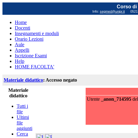
Corso di 
Info:
segmed@unipr.it
0521 0
Home
Docenti
Insegnamenti e moduli
Orario Lezioni
Aule
Appelli
Iscrizione Esami
Help
HOME FACOLTA'
Materiale didattico
: Accesso negato
Materiale
didattico
Utente
_anon_714595
de
Tutti i
file
Ultimi
file
aggiunti
Cerca