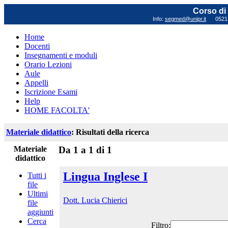
Corso di 
Info:
segmed@unipr.it
0521 0
Home
Docenti
Insegnamenti e moduli
Orario Lezioni
Aule
Appelli
Iscrizione Esami
Help
HOME FACOLTA'
Materiale didattico
: Risultati della ricerca
Materiale
Da 1 a 1 di 1
didattico
Lingua Inglese I
Tutti i
file
Ultimi
Dott. Lucia Chierici
file
aggiunti
Cerca
Filtro: