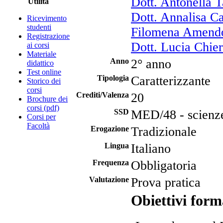
Dott. Antonella 
Utilità
Dott. Annalisa C
Ricevimento
studenti
Filomena Amend
Registrazione
Dott. Lucia Chier
ai corsi
Materiale
Anno
2° anno
didattico
Test online
Tipologia
Caratterizzante
Storico dei
corsi
Crediti/Valenza
20
Brochure dei
corsi (pdf)
SSD
MED/48 - scienze 
Corsi per
Facoltà
Erogazione
Tradizionale
Lingua
Italiano
Frequenza
Obbligatoria
Valutazione
Prova pratica
Obiettivi form