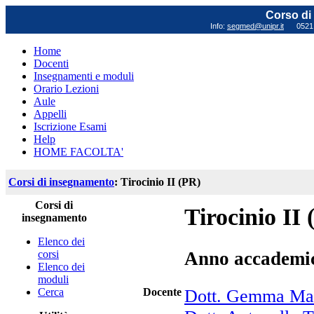
Corso di 
Info:
segmed@unipr.it
0521 0
Home
Docenti
Insegnamenti e moduli
Orario Lezioni
Aule
Appelli
Iscrizione Esami
Help
HOME FACOLTA'
Corsi di insegnamento
: Tirocinio II (PR)
Corsi di
Tirocinio II
insegnamento
Elenco dei
corsi
Anno accademi
Elenco dei
moduli
Cerca
Docente
Dott. Gemma Ma