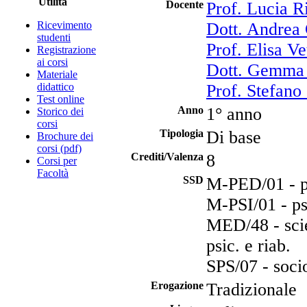
Utilità
Docente
Prof. Lucia R
Ricevimento
Dott. Andrea
studenti
Prof. Elisa Ve
Registrazione
ai corsi
Dott. Gemma 
Materiale
didattico
Prof. Stefano
Test online
Anno
1° anno
Storico dei
corsi
Tipologia
Di base
Brochure dei
corsi (pdf)
Crediti/Valenza
8
Corsi per
Facoltà
SSD
M-PED/01 - pe
M-PSI/01 - ps
MED/48 - scie
psic. e riab.
SPS/07 - soci
Erogazione
Tradizionale