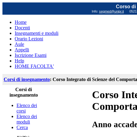
Corso di 
Info:
segmed@unipr.it
0521 0
Home
Docenti
Insegnamenti e moduli
Orario Lezioni
Aule
Appelli
Iscrizione Esami
Help
HOME FACOLTA'
Corsi di insegnamento
: Corso Integrato di Scienze del Compor
Corsi di
Corso Inte
insegnamento
Comport
Elenco dei
corsi
Elenco dei
moduli
Anno accade
Cerca