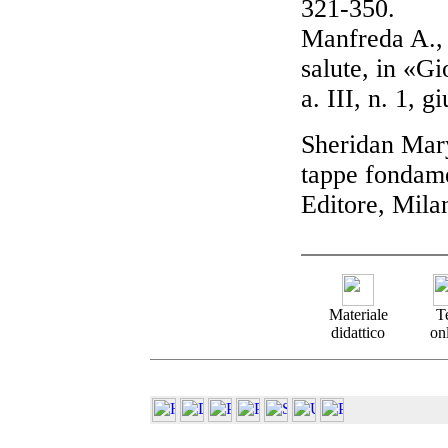
321-350.
Manfreda A., 
salute, in «Gi
a. III, n. 1, 
Sheridan Mary
tappe fondame
Editore, Mila
Materiale
T
didattico
on