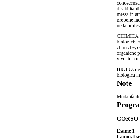
conoscenza 
disabilitant
messa in att
propone ino
nella profes
CHIMICA E B
biologici; c
chimiche; c
organiche p
vivente; con
BIOLOGIA: c
biologica in
Note
Modalità di 
Progr
CORSO 
Esame 1
I anno, I 