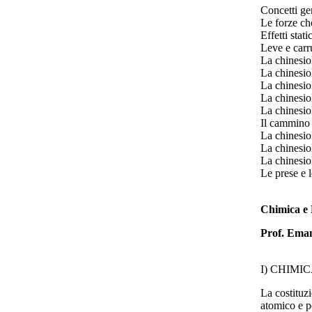
Concetti g
Le forze ch
Effetti stat
Leve e carr
La chinesio
La chinesio
La chinesio
La chinesio
La chinesio
Il cammino
La chinesio
La chinesio
La chinesio
Le prese e 
Chimica e 
Prof. Eman
I) CHIMICA 
La costituz
atomico e pe