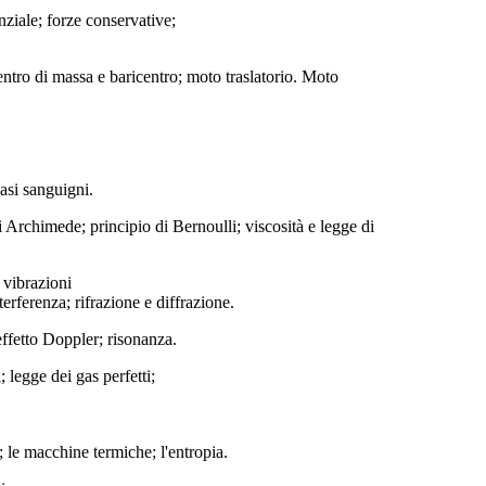
nziale; forze conservative;
centro di massa e baricentro; moto traslatorio. Moto
vasi sanguigni.
di Archimede; principio di Bernoulli; viscosità e legge di
 vibrazioni
terferenza; rifrazione e diffrazione.
effetto Doppler; risonanza.
 legge dei gas perfetti;
 le macchine termiche; l'entropia.