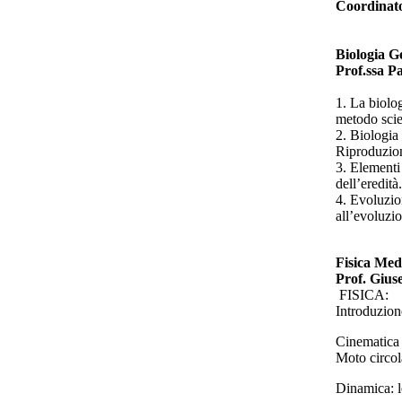
Coordinato
Biologia G
Prof.ssa P
1. La biolog
metodo scien
2. Biologia 
Riproduzion
3. Elementi 
dell’eredità.
4. Evoluzio
all’evoluzi
Fisica Medi
Prof. Gius
FISICA:
Introduzion
Cinematica 
Moto circol
Dinamica: le