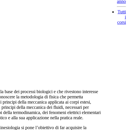
anno
Tutti
i
corsi
se dei processi biologici e che rivestono interesse
onoscere la metodologia di fisica che permetta
i principi della meccanica applicata ai corpi estesi,
rincipi della meccanica dei fluidi, necessari per
i della termodinamica, dei fenomeni elettrici elementari
tico e alla sua applicazione nella pratica reale.
logia si pone l’obiettivo di far acquisire la