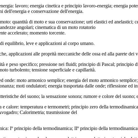
ergia: lavoro; energia cinetica e principio lavoro-energia; energia pote
i dell'energia e conservazione dell'energia.
moto: quantità di moto e sua conservazione; urti elastici ed anelastici; 
grandezze angolari; cinematica di un moto rotatorio
te accelerato; momento torcente.
di equilibrio, leve e applicazioni al corpo umano.
che, applicazioni alle proprità meccaniche delle ossa ed alla parete dei 
ità e peso specifico; pressione nei fluidi; principio di Pascal; principio 
moto turbolento; tensione superficiale e capillarità.
ed onde: moto armonico semplice; energia del moto armonico semplice;
sonanza; moti ondulatori; energia trasportata dalle onde; riflessione ed in
tteristiche del suono; la sensazione sonora; rumore e colore del suono; 
 e calore: temperatura e termometri; principio zero della termodinamica;
vogadro; Calorimetria; trasmissione del
ca: Iº principio della termodinamica; IIº principio della termodinamica;