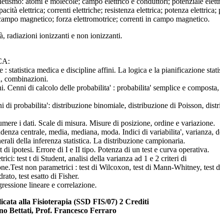
etismo: atomi e molecole; campo elettrico e conduttori; potenziale elet
pacità elettrica; correnti elettriche; resistenza elettrica; potenza elettrica; 
campo magnetico; forza elettromotrice; correnti in campo magnetico.
à, radiazioni ionizzanti e non ionizzanti.
CA:
 : statistica medica e discipline affini. La logica e la pianificazione sta
i, combinazioni.
i. Cenni di calcolo delle probabilita' : probabilita' semplice e compost
ni di probabilita': distribuzione binomiale, distribuzione di Poisson, di
mere i dati. Scale di misura. Misure di posizione, ordine e variazione.
ndenza centrale, media, mediana, moda. Indici di variabilita', varianza, 
erali della inferenza statistica. La distribuzione campionaria.
st di ipotesi. Errore di I e II tipo. Potenza di un test e curva operativa.
rici: test t di Student, analisi della varianza ad 1 e 2 criteri di
one.Test non parametrici : test di Wilcoxon, test di Mann-Whitney, test d
drato, test esatto di Fisher.
ressione lineare e correlazione.
icata alla Fisioterapia (SSD FIS/07) 2 Crediti
ano Bettati, Prof. Francesco Ferraro