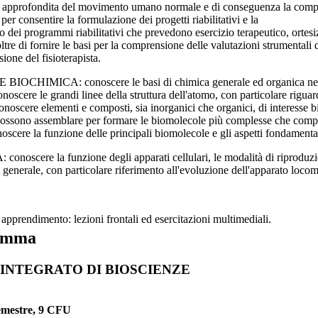
approfondita del movimento umano normale e di conseguenza la compren
i per consentire la formulazione dei progetti riabilitativi e la
o dei programmi riabilitativi che prevedono esercizio terapeutico, ortesizz
ltre di fornire le basi per la comprensione delle valutazioni strumenta
sione del fisioterapista.
IOCHIMICA: conoscere le basi di chimica generale ed organica necessa
onoscere le grandi linee della struttura dell'atomo, con particolare riguar
onoscere elementi e composti, sia inorganici che organici, di interesse
ossono assemblare per formare le biomolecole più complesse che compon
oscere la funzione delle principali biomolecole e gli aspetti fondamental
onoscere la funzione degli apparati cellulari, le modalità di riproduzio
 generale, con particolare riferimento all'evoluzione dell'apparato locom
apprendimento: lezioni frontali ed esercitazioni multimediali.
amma
INTEGRATO DI BIOSCIENZE
semestre, 9 CFU