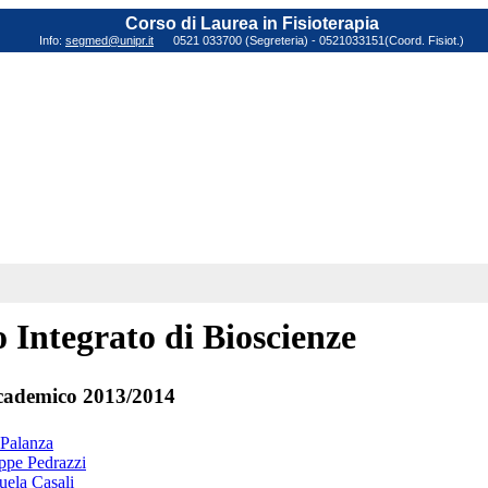
Corso di Laurea in Fisioterapia
Info:
segmed@unipr.it
0521 033700 (Segreteria) - 0521033151(Coord. Fisiot.)
 Integrato di Bioscienze
cademico 2013/2014
 Palanza
ppe Pedrazzi
uela Casali