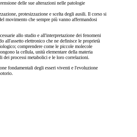
sione delle sue alterazioni nelle patologie
azione, protesizzazione e scelta degli ausili. Il corso si
li del movimento che sempre più vanno affermandosi
rie allo studio e all'interpretazione dei fenomeni
do all'assetto elettronico che ne definisce le proprietà
 biologico; comprendere come le piccole molecole
gono la cellula, unità elementare della materia
i dei processi metabolici e le loro correlazioni.
ne fondamentali degli esseri viventi e l'evoluzione
otorio.