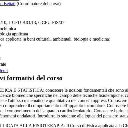
o Bettati
(Coordinatore del corso)
/10, 1 CFU BIO/13, 6 CFU FIS/07
iochimica
ologia applicata
ica applicata (a beni culturali, ambientali, biologia e medicina)
e
a
rale
denti
vi formativi del corso
CA E STATISTICA: conoscere le nozioni fondamentali che sono alla ba
scenze biomediche specifiche nel campo delle tecniche fisioterapiche; c
ne e l'utilizzo matematico e quantitativo dei concetti appresi. Conoscere 
er comprendere il comportamento dell'apparato locomotore. Conoscere i p
 il comportamento dell'apparato cardiocircolatorio. Conoscere i princip
fenomeni ondalatori. Introdurre lo studente alla logica del pensiero statis
ICATA ALLA FISIOTERAPIA: Il Corso di Fisica applicata alla Chinesio