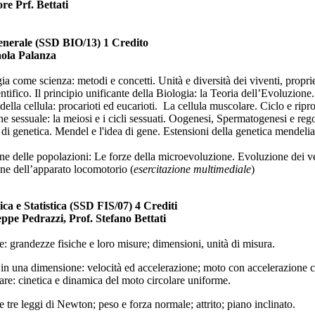
re Prf. Bettati
enerale (SSD BIO/13) 1 Credito
aola Palanza
ia come scienza: metodi e concetti. Unità e diversità dei viventi, propriet
tifico. Il principio unificante della Biologia: la Teoria dell’Evoluzione.
della cellula: procarioti ed eucarioti. La cellula muscolare. Ciclo e ripr
e sessuale: la meiosi e i cicli sessuati. Oogenesi, Spermatogenesi e re
di genetica. Mendel e l'idea di gene. Estensioni della genetica mendelia
ne delle popolazioni: Le forze della microevoluzione. Evoluzione dei ver
one dell’apparato locomotorio (
esercitazione multimediale
)
ca e Statistica (SSD FIS/07) 4 Crediti
eppe Pedrazzi, Prof. Stefano Bettati
e: grandezze fisiche e loro misure; dimensioni, unità di misura.
in una dimensione: velocità ed accelerazione; moto con accelerazione co
are: cinetica e dinamica del moto circolare uniforme.
 tre leggi di Newton; peso e forza normale; attrito; piano inclinato.