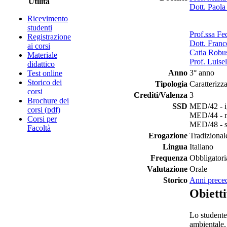
Utilità
Dott. Paola
Ricevimento
studenti
Prof.ssa Fe
Registrazione
Dott. Franc
ai corsi
Catia Robu
Materiale
Prof. Luisel
didattico
Anno
3° anno
Test online
Storico dei
Tipologia
Caratterizz
corsi
Crediti/Valenza
3
Brochure dei
SSD
MED/42 - ig
corsi (pdf)
MED/44 - m
Corsi per
MED/48 - sc
Facoltà
Erogazione
Tradizional
Lingua
Italiano
Frequenza
Obbligatori
Valutazione
Orale
Storico
Anni prece
Obietti
Lo studente
ambientale, 