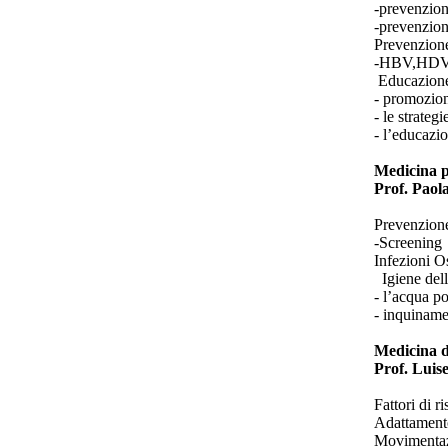
-prevenzion
-prevenzion
Prevenzione 
-HBV,HDV
Educazione 
- promozion
- le strateg
- l’educazi
Medicina p
Prof. Paol
Prevenzione 
-Screening
Infezioni O
Igiene del
- l’acqua po
- inquiname
Medicina d
Prof. Luise
Fattori di r
Adattamento 
Movimentaz