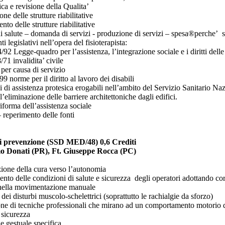
ca e revisione della Qualita’
ne delle strutture riabilitative
to delle strutture riabilitative
i salute – domanda di servizi - produzione di servizi – spesa®perche’ san
i legislativi nell’opera del fisioterapista:
/92 Legge-quadro per l’assistenza, l’integrazione sociale e i diritti del
71 invalidita’ civile
’ per causa di servizio
9 norme per il diritto al lavoro dei disabili
i di assistenza protesica erogabili nell’ambito del Servizio Sanitario Na
l’eliminazione delle barriere architettoniche dagli edifici.
iforma dell’assistenza sociale
 reperimento delle fonti
i prevenzione (SSD MED/48) 0,6 Crediti
o Donati (PR), Ft. Giuseppe Rocca (PC)
zione della cura verso l’autonomia
ento delle condizioni di salute e sicurezza degli operatori adottando co
 nella movimentazione manuale
dei disturbi muscolo-schelettrici (soprattutto le rachialgie da sforzo)
one di tecniche professionali che mirano ad un comportamento motorio 
 sicurezza
e gestuale specifica