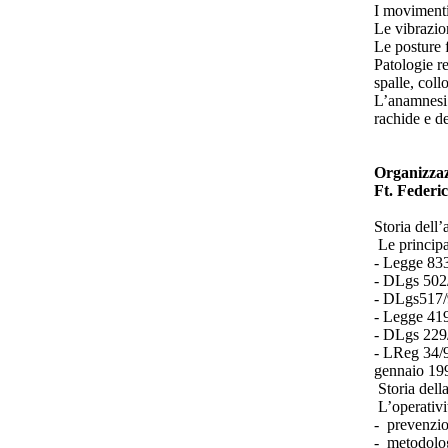
I movimenti 
Le vibrazio
Le posture f
Patologie r
spalle, coll
L’anamnesi m
rachide e de
Organizzazi
Ft. Federi
Storia dell’
Le principal
- Legge 833
- DLgs 502/
- DLgs517/9
- Legge 419
- DLgs 229
- LReg 34/9
gennaio 1997
Storia della
L’operativit
- prevenzio
- metodolog