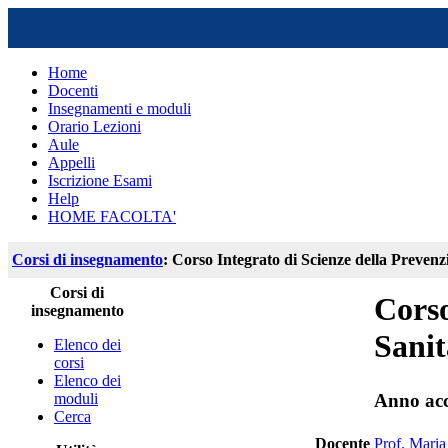
Home
Docenti
Insegnamenti e moduli
Orario Lezioni
Aule
Appelli
Iscrizione Esami
Help
HOME FACOLTA'
Corsi di insegnamento
: Corso Integrato di Scienze della Prevenzi
Corsi di
Corso
insegnamento
Sanit
Elenco dei
corsi
Elenco dei
moduli
Anno ac
Cerca
Docente
Prof. Maria