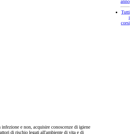
anno
Tutti
i
corsi
a infezione e non, acquisire conoscenze di igiene
tori di rischio legati all'ambiente di vita e di