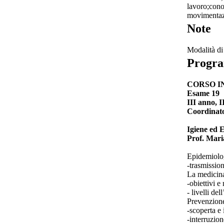
lavoro;conos
movimenta
Note
Modalità di 
Progr
CORSO I
Esame 19
III anno, 
Coordinato
Igiene ed 
Prof. Mari
Epidemiolog
-trasmission
La medicina
-obiettivi 
- livelli de
Prevenzione
-scoperta e 
-interruzion