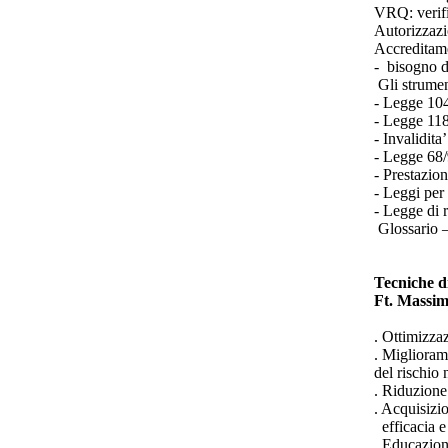
VRQ: verifi
Autorizzazio
Accreditamen
- bisogno d
Gli strument
- Legge 104
- Legge 118/
- Invalidita
- Legge 68/9
- Prestazion
- Leggi per 
- Legge di r
Glossario –
Tecniche d
Ft. Massim
. Ottimizza
. Miglioram
del rischio
. Riduzione 
. Acquisizi
efficacia e
. Educazion