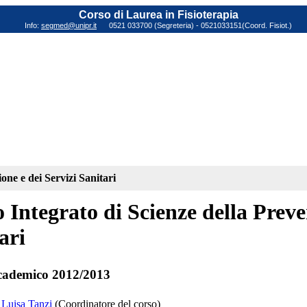
Corso di Laurea in Fisioterapia
Info:
segmed@unipr.it
0521 033700 (Segreteria) - 0521033151(Coord. Fisiot.)
one e dei Servizi Sanitari
 Integrato di Scienze della Preve
ari
cademico 2012/2013
 Luisa Tanzi
(Coordinatore del corso)