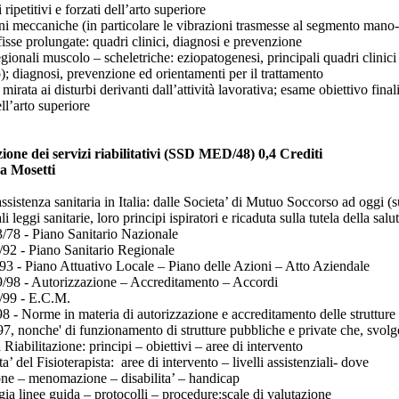
ripetitivi e forzati dell’arto superiore
ni meccaniche (in particolare le vibrazioni trasmesse al segmento mano-br
isse prolungate: quadri clinici, diagnosi e prevenzione
egionali muscolo – scheletriche: eziopatogenesi, principali quadri clini
o); diagnosi, prevenzione ed orientamenti per il trattamento
irata ai disturbi derivanti dall’attività lavorativa; esame obiettivo finali
ll’arto superiore
one dei servizi riabilitativi (SSD MED/48) 0,4 Crediti
ca Mosetti
assistenza sanitaria in Italia: dalle Societa’ di Mutuo Soccorso ad oggi (
i leggi sanitarie, loro principi ispiratori e ricaduta sulla tutela della salu
/78 - Piano Sanitario Nazionale
92 - Piano Sanitario Regionale
3 - Piano Attuativo Locale – Piano delle Azioni – Atto Aziendale
/98 - Autorizzazione – Accreditamento – Accordi
/99 - E.C.M.
8 - Norme in materia di autorizzazione e accreditamento delle strutture 
, nonche' di funzionamento di strutture pubbliche e private che, svolgono
 Riabilitazione: principi – obiettivi – aree di intervento
a’ del Fisioterapista: aree di intervento – livelli assistenziali- dove
ne – menomazione – disabilita’ – handicap
ia linee guida – protocolli – procedure;scale di valutazione