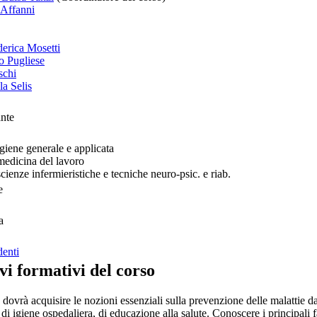
 Affanni
derica Mosetti
o Pugliese
schi
la Selis
ante
iene generale e applicata
edicina del lavoro
ienze infermieristiche e tecniche neuro-psic. e riab.
e
a
denti
vi formativi del corso
 dovrà acquisire le nozioni essenziali sulla prevenzione delle malattie d
di igiene ospedaliera, di educazione alla salute. Conoscere i principali fat