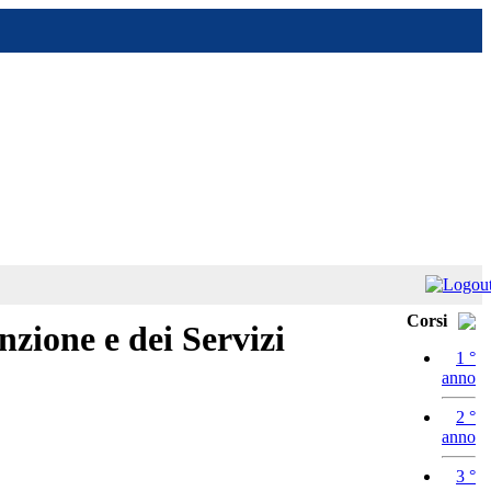
Corsi
nzione e dei Servizi
1 °
anno
2 °
anno
3 °