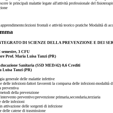
cere le principali malattie legate all'attività professionale del fisioterap
zione
apprendimento:lezioni frontali e attività teorico pratiche Modalità di a
amma
NTEGRATO DI SCIENZE DELLA PREVENZIONE E DEI SER
II semestre, 3 CFU
re Prof. Maria Luisa Tanzi (PR)
Educazione Sanitaria (SSD MED/42) 0,6 Crediti
a Luisa Tanzi (PR)
ia generale delle malattie infettive
e delle infezioni-fattori favorenti la comparsa delle infezioni-modalità d
 preventiva
e metodi della prevenzione
ll’intervento preventivo:prevenzione primaria,secondaria,terziaria
 delle infezioni
in attivazione delle sorgenti di infezione
e delle catene di trasmissione