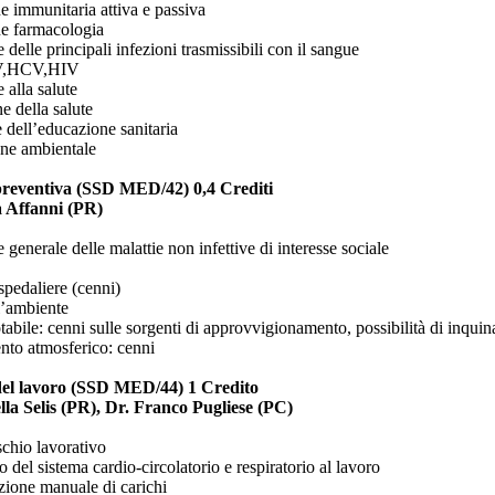
e immunitaria attiva e passiva
e farmacologia
delle principali infezioni trasmissibili con il sangue
,HCV,HIV
alla salute
e della salute
ie dell’educazione sanitaria
one ambientale
reventiva (SSD MED/42) 0,4 Crediti
a Affanni (PR)
generale delle malattie non infettive di interesse sociale
spedaliere (cenni)
l’ambiente
tabile: cenni sulle sorgenti di approvvigionamento, possibilità di inquin
nto atmosferico: cenni
el lavoro (SSD MED/44) 1 Credito
lla Selis (PR), Dr. Franco Pugliese (PC)
ischio lavorativo
del sistema cardio-circolatorio e respiratorio al lavoro
ione manuale di carichi