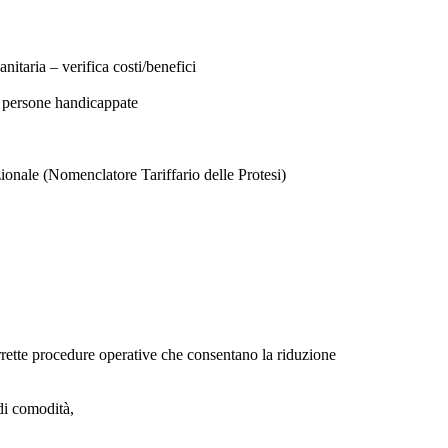
itaria – verifica costi/benefici
le persone handicappate
zionale (Nomenclatore Tariffario delle Protesi)
rrette procedure operative che consentano la riduzione
di comodità,