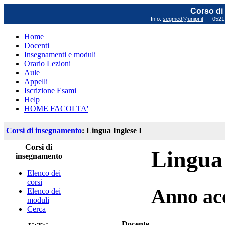
Corso di 
Info:
segmed@unipr.it
0521 0
Home
Docenti
Insegnamenti e moduli
Orario Lezioni
Aule
Appelli
Iscrizione Esami
Help
HOME FACOLTA'
Corsi di insegnamento
: Lingua Inglese I
Corsi di
Lingua 
insegnamento
Elenco dei
corsi
Anno ac
Elenco dei
moduli
Cerca
Docente