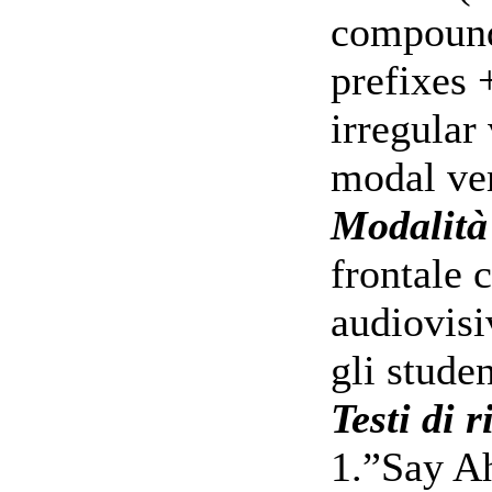
compoun
prefixes 
irregular
modal ver
Modalità 
frontale c
audiovisi
gli studen
Testi di 
1.”Say Ah