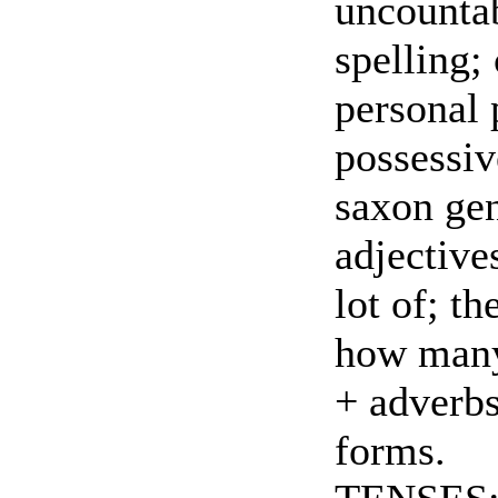
uncountab
spelling;
personal 
possessiv
saxon gen
adjective
lot of; t
how many?
+ adverbs
forms.