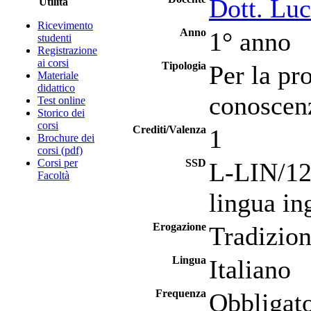
Dott. Luc
Utilità
Ricevimento
Anno
1° anno
studenti
Registrazione
ai corsi
Tipologia
Per la pro
Materiale
didattico
conoscenz
Test online
Storico dei
corsi
Crediti/Valenza
1
Brochure dei
corsi (pdf)
Corsi per
SSD
L-LIN/12 
Facoltà
lingua in
Erogazione
Tradizion
Lingua
Italiano
Frequenza
Obbligato