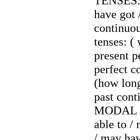
TENSES: v
have got 
continuou
tenses: ( 
present pe
perfect c
(how long
past cont
MODAL VE
able to /
/ may hav