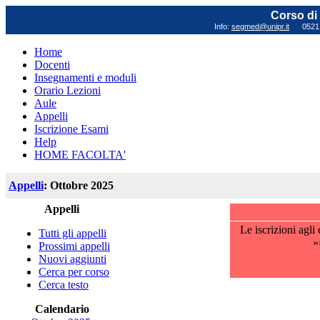
Corso di 
Info:
segmed@unipr.it
0521 0
Home
Docenti
Insegnamenti e moduli
Orario Lezioni
Aule
Appelli
Iscrizione Esami
Help
HOME FACOLTA'
Appelli
: Ottobre 2025
Appelli
Le iscrizioni agl
Tutti gli appelli
»
Prossimi appelli
Nuovi aggiunti
Cerca per corso
Cerca testo
Calendario