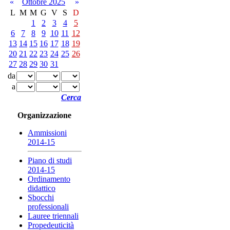
«
Ottobre 2025
»
L
M
M
G
V
S
D
1
2
3
4
5
6
7
8
9
10
11
12
13
14
15
16
17
18
19
20
21
22
23
24
25
26
27
28
29
30
31
da
a
Cerca
Organizzazione
Ammissioni
2014-15
Piano di studi
2014-15
Ordinamento
didattico
Sbocchi
professionali
Lauree triennali
Propedeuticità